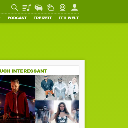
Playlist
Staupilot
Wetter
Webcam
Mein FFH
O
PODCAST
FREIZEIT
FFH-WELT
UCH INTERESSANT