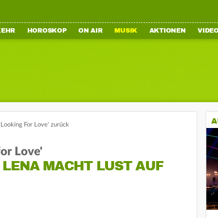
KEHR
HOROSKOP
ON AIR
MUSIK
AKTIONEN
VIDE
A
'Looking For Love' zurück
or Love'
 LENA MACHT LUST AUF