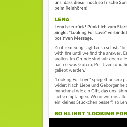
uns, dass dieser noch so frische So
beim Reinhören!
LENA
Lena ist zurück! Pünktlich zum Start
Single: "Looking For Love" verbind
positiven Message.
Zu ihrem Song sagt Lensa selbst: "In d
with fire until we find the answer'. 
wollen. Im Grunde sind wir doch all
nach etwas Gutem, Positivem und Sc
geliebt werden."
"Looking For Love" spiegelt unsere 
wider: Nach Liebe und Geborgenheit
manchmal wie ein Gift, das uns lähmt
Liebe empfangen. Wenn wir uns alle
ein kleines Stückchen besser", so Len
SO KLINGT 'LOOKING FOR