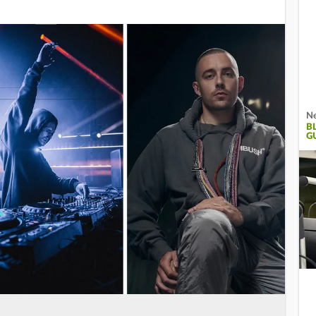
Ne
B
G