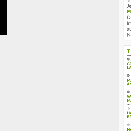
Je
F
D
I
a
N
T
G
A
M
A
W
M
H
B
N