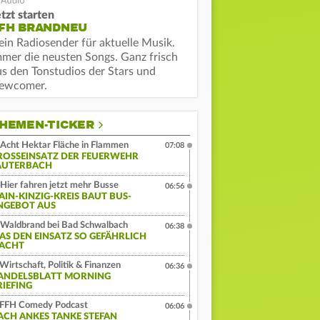
tzt starten
FH BRANDNEU
ein Radiosender für aktuelle Musik.
mmer die neusten Songs. Ganz frisch
us den Tonstudios der Stars und
ewcomer.
HEMEN-TICKER
Acht Hektar Fläche in Flammen
07:08
ROSSEINSATZ DER FEUERWEHR L
UTERBACH
Hier fahren jetzt mehr Busse
06:56
AIN-KINZIG-KREIS BAUT BUS-
NGEBOT AUS
Waldbrand bei Bad Schwalbach
06:38
AS DEN EINSATZ SO GEFÄHRLICH
ACHT
Wirtschaft, Politik & Finanzen
06:36
ANDELSBLATT MORNING
RIEFING
FFH Comedy Podcast
06:06
ACH ANKES TANKE STEFAN