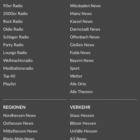
90er Radio
Wiesbaden News
2000er Radio
Mainz News
Rock Radio
Kassel News
Oldie Radio
Darmstadt News
Schlager Radio
Offenbach News
Party Radio
Gießen News
Lounge Radio
Fulda News
Weihnachtsradio
Bayern News
Meditationsradio
Sport
Top 40
Wetter
Playlist
Alle Orte
Alle Themen
REGIONEN
VERKEHR
Nordhessen News
Staus Hessen
Osthessen News
Blitzer Hessen
Mittelhessen News
Unfälle Hessen
Rhein-Main News
A3 News