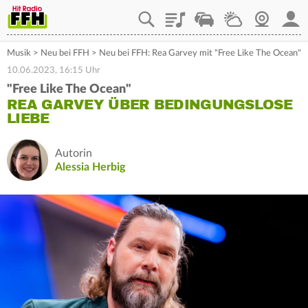
Playlist
Staupilot
Wetter
Webcam
Mein
Musik
>
Neu bei FFH
>
Neu bei FFH: Rea Garvey mit "Free Like The Ocean"
10.06.2023, 16:15 Uhr
"Free Like The Ocean"
REA GARVEY ÜBER BEDINGUNGSLOSE
LIEBE
Autorin
Alessia Herbig