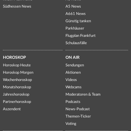
Südhessen News
A5 News
A661 News
Günstig tanken
Parkhäuser
Flugplan Frankfurt
Schulausfälle
HOROSKOP
ON AIR
Horoskop Heute
Sendungen
Horoskop Morgen
Aktionen
Wochenhoroskop
Videos
Monatshoroskop
Webcams
Jahreshoroskop
Moderatoren & Team
Partnerhoroskop
Podcasts
Aszendent
News-Podcast
Themen-Ticker
Voting