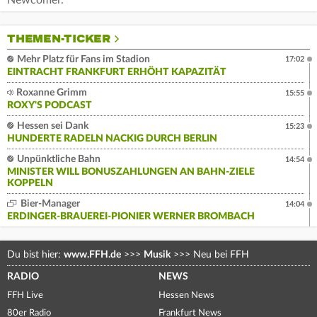
THEMEN-TICKER
Mehr Platz für Fans im Stadion
17:02
EINTRACHT FRANKFURT ERHÖHT KAPAZITÄT
Roxanne Grimm
15:55
ROXY'S PODCAST
Hessen sei Dank
15:23
HUNDERTE RADELN NACKIG DURCH BERLIN
Unpünktliche Bahn
14:54
MINISTER WILL BONUSZAHLUNGEN AN BAHN-ZIELE
KOPPELN
Bier-Manager
14:04
ERDINGER-BRAUEREI-PIONIER WERNER BROMBACH
Du bist hier:
www.FFH.de
>>>
Musik
>>>
Neu bei FFH
RADIO
NEWS
FFH Live
Hessen News
80er Radio
Frankfurt News