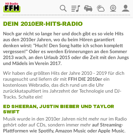
Playlist
Staupilot
Wetter
Webcam
Mein
DEIN 2010ER-HITS-RADIO
Noch gar nicht so lange her und doch gibt es so viele Hits
aus den 2010er Jahren, wo du beim Hören garantiert
denken wirst: "Huch! Den Song hatte ich schon komplett
vergessen!" Oder es werden Erinnerungen an den Sommer
2013 wach, an den Urlaub 2015 oder die Zeit mit den Jungs
und Mädels im Verein 2017.
Wir haben die größten Hits der Jahre 2010 - 2019 für dich
rausgesucht und liefern dir mit
FFH DIE 2010er
ein
kostenloses Webradio, das dich rund um die Uhr
zurückkatapultiert ins Jahrzehnt der Technologie und DJ-
Tracks. Schalte ein!
ED SHEERAN, JUSTIN BIEBER UND TAYLOR
SWIFT
Musik wurde in den 2010er Jahren nicht mehr nur im Radio
gehört oder auf CDs, sondern immer mehr
auf Streaming-
Plattformen wie Spotify, Amazon Music oder Apple Music
.