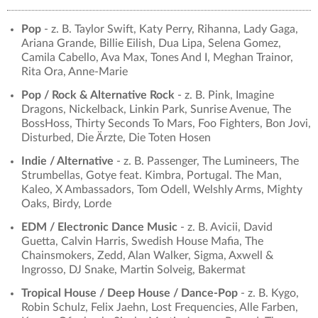
Pop
- z. B. Taylor Swift, Katy Perry, Rihanna, Lady Gaga,
Ariana Grande, Billie Eilish, Dua Lipa, Selena Gomez,
Camila Cabello, Ava Max, Tones And I, Meghan Trainor,
Rita Ora, Anne-Marie
Pop / Rock & Alternative Rock
- z. B. Pink, Imagine
Dragons, Nickelback, Linkin Park, Sunrise Avenue, The
BossHoss, Thirty Seconds To Mars, Foo Fighters, Bon Jovi,
Disturbed, Die Ärzte, Die Toten Hosen
Indie / Alternative
- z. B. Passenger, The Lumineers, The
Strumbellas, Gotye feat. Kimbra, Portugal. The Man,
Kaleo, X Ambassadors, Tom Odell, Welshly Arms, Mighty
Oaks, Birdy, Lorde
EDM / Electronic Dance Music
- z. B. Avicii, David
Guetta, Calvin Harris, Swedish House Mafia, The
Chainsmokers, Zedd, Alan Walker, Sigma, Axwell &
Ingrosso, DJ Snake, Martin Solveig, Bakermat
Tropical House / Deep House / Dance-Pop
- z. B. Kygo,
Robin Schulz, Felix Jaehn, Lost Frequencies, Alle Farben,