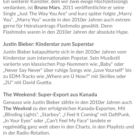
Ein weiterer Künstler, dem wir zwei ewige Hochzeitssongs
verdanken, ist
Bruno Mars
. 2011 veröffentlichte er seine
Single „Just The Way You Are“ und kurz später folgte „Marry
You“. „Marry You“ wurde in den 2010er Jahren auch extrem
gerne für Heiratsantrags-Flashmobs gewählt. Denn
Flashmobs waren in den 2010er Jahren der absolute Hype.
Justin Bieber: Kinderstar zum Superstar
Justin Bieber katapultierte sich in den 2010er Jahren vom
Kinderstar zum internationalen Popstar. Sein Musikstil
variierte von klassischen Pop-Nummern wie „Baby“ oder
„Never Say Never“ über ruhige Songs wie „Love Yourself“ bis
zu EDM-Tracks wie „Where are Ü Now?“ mit Skrillex oder
„2U“ mit David Guetta.
The Weekend: Super-Export aus Kanada
Genauso wie Justin Bieber zählte in den 2010er Jahren auch
The Weeknd
zu den erfolgreichen Kanada-Exporten. Mit
„Blinding Lights“, „Starboy“, „I Feel It Coming“ mit DaftPunk,
„In Your Eyes“ oder „Can’t Feel My Face“ landete er
regelmäßig ganz weit oben in den Charts, in den Playlists und
in der Radio-Rotation.