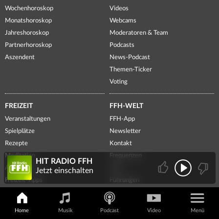
Wochenhoroskop
Videos
Monatshoroskop
Webcams
Jahreshoroskop
Moderatoren & Team
Partnerhoroskop
Podcasts
Aszendent
News-Podcast
Themen-Ticker
Voting
FREIZEIT
FFH-WELT
Veranstaltungen
FFH-App
Spielplätze
Newsletter
Rezepte
Kontakt
Meditation
Frequenzen
HIT RADIO FFH
Ausflugsziele
Jobs
Jetzt einschalten
Freizeit-Tipps
Führungen
Ticketshop
Presse
Lotto Hessen
Radiowerbung
Home
Musik
Podcast
Video
Menü
Spiele
Weiterbildung