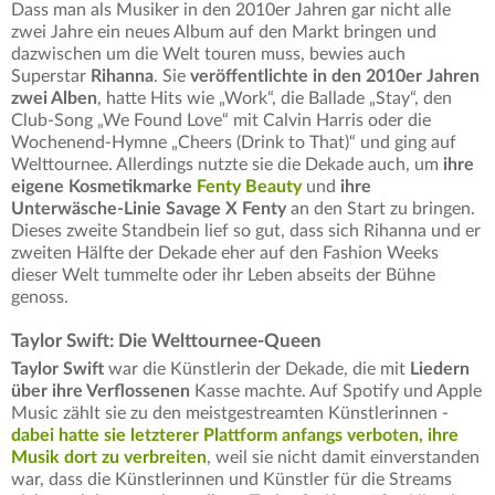
Dass man als Musiker in den 2010er Jahren gar nicht alle
zwei Jahre ein neues Album auf den Markt bringen und
dazwischen um die Welt touren muss, bewies auch
Superstar
Rihanna
. Sie
veröffentlichte in den 2010er Jahren
zwei Alben
, hatte Hits wie „Work“, die Ballade „Stay“, den
Club-Song „We Found Love“ mit Calvin Harris oder die
Wochenend-Hymne „Cheers (Drink to That)“ und ging auf
Welttournee. Allerdings nutzte sie die Dekade auch, um
ihre
eigene Kosmetikmarke
Fenty Beauty
und
ihre
Unterwäsche-Linie Savage X Fenty
an den Start zu bringen.
Dieses zweite Standbein lief so gut, dass sich Rihanna und er
zweiten Hälfte der Dekade eher auf den Fashion Weeks
dieser Welt tummelte oder ihr Leben abseits der Bühne
genoss.
Taylor Swift: Die Welttournee-Queen
Taylor Swift
war die Künstlerin der Dekade, die mit
Liedern
über ihre Verflossenen
Kasse machte. Auf Spotify und Apple
Music zählt sie zu den meistgestreamten Künstlerinnen -
dabei hatte sie letzterer Plattform anfangs verboten, ihre
Musik dort zu verbreiten
, weil sie nicht damit einverstanden
war, dass die Künstlerinnen und Künstler für die Streams