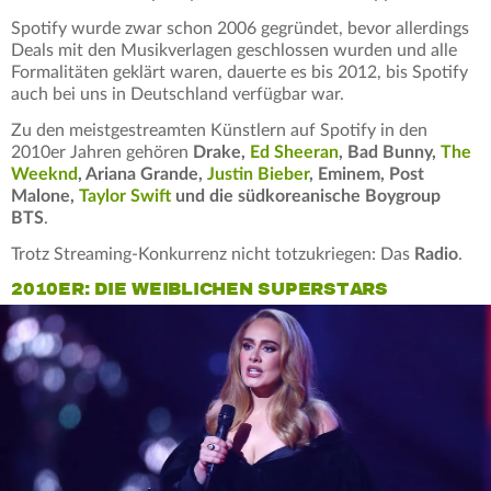
Spotify wurde zwar schon 2006 gegründet, bevor allerdings
Deals mit den Musikverlagen geschlossen wurden und alle
Formalitäten geklärt waren, dauerte es bis 2012, bis Spotify
auch bei uns in Deutschland verfügbar war.
Zu den meistgestreamten Künstlern auf Spotify in den
2010er Jahren gehören
Drake,
Ed Sheeran
, Bad Bunny,
The
Weeknd
, Ariana Grande,
Justin Bieber
, Eminem, Post
Malone,
Taylor Swift
und die südkoreanische Boygroup
BTS
.
Trotz Streaming-Konkurrenz nicht totzukriegen: Das
Radio
.
2010ER: DIE WEIBLICHEN SUPERSTARS