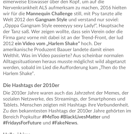
eimerweise Eiswasser über den Kopf, um auf die
Nervenkrankheit ALS aufmerksam zu machen, 2016 hielten
wir für die
Mannequin Challenge
still, mit Psy tanzte alle
Welt 2012 den
Gangnam Style
und verstand nur soviel:
„Opppa Gangnam Style eeeeeyyy sexy Lady!“, Hauptsache
der Tanz saß. Wer zeigen wollte, dass sein Verein oder die
Firma ganz vorne mit dabei ist an der Trend-Front, der lud
2012
ein Video vom „Harlem Shake“
hoch. Der
amerikanische Produzent Baauer landete damit einen
Welthit. Was im Video passierte? Aus scheinbar normalen
Alltagssituationen heraus musste möglichst wild abgetanzt
werden, sobald im Lied die Aufforderung kam „Then do the
Harlem Shake“.
Die Hashtags der 2010er
Die 2010er Jahre waren auch das Jahrzehnt der Memes, der
sozialen Netzwerke, des Streamings, der Smartphones und
Tablets. Menschen zeigten mit Hashtags ihre Verbundenheit.
Zu den bekanntesten Hashtags der 2010er Jahre gehörten im
Bereich Popkultur
#MeToo #BlackLivesMatter
und
#FridaysForFuture
und
#FakeNews
.