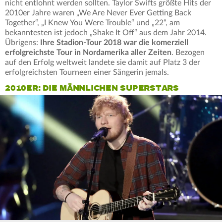
nicht entlohnt werden sollten. Taylor Swifts größte Hits der
2010er Jahre waren „We Are Never Ever Getting Back
Together“, „I Knew You Were Trouble“ und „22“, am
bekanntesten ist jedoch „Shake It Off“ aus dem Jahr 2014.
Übrigens:
Ihre Stadion-Tour 2018 war die komerziell
erfolgreichste Tour in Nordamerika aller Zeiten
. Bezogen
auf den Erfolg weltweit landete sie damit auf Platz 3 der
erfolgreichsten Tourneen einer Sängerin jemals.
2010ER: DIE MÄNNLICHEN SUPERSTARS