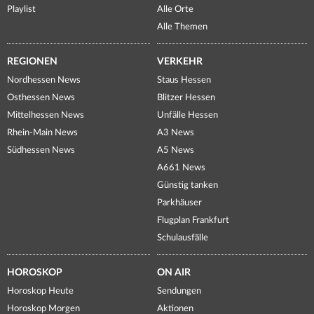
Playlist
Alle Orte
Alle Themen
REGIONEN
VERKEHR
Nordhessen News
Staus Hessen
Osthessen News
Blitzer Hessen
Mittelhessen News
Unfälle Hessen
Rhein-Main News
A3 News
Südhessen News
A5 News
A661 News
Günstig tanken
Parkhäuser
Flugplan Frankfurt
Schulausfälle
HOROSKOP
ON AIR
Horoskop Heute
Sendungen
Horoskop Morgen
Aktionen