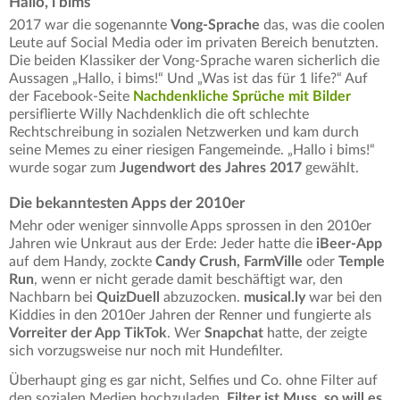
Hallo, i bims
2017 war die sogenannte
Vong-Sprache
das, was die coolen
Leute auf Social Media oder im privaten Bereich benutzten.
Die beiden Klassiker der Vong-Sprache waren sicherlich die
Aussagen „Hallo, i bims!“ Und „Was ist das für 1 life?“ Auf
der Facebook-Seite
Nachdenkliche Sprüche mit Bilder
persiflierte Willy Nachdenklich die oft schlechte
Rechtschreibung in sozialen Netzwerken und kam durch
seine Memes zu einer riesigen Fangemeinde. „Hallo i bims!“
wurde sogar zum
Jugendwort des Jahres 2017
gewählt.
Die bekanntesten Apps der 2010er
Mehr oder weniger sinnvolle Apps sprossen in den 2010er
Jahren wie Unkraut aus der Erde: Jeder hatte die
iBeer-App
auf dem Handy, zockte
Candy Crush, FarmVille
oder
Temple
Run
, wenn er nicht gerade damit beschäftigt war, den
Nachbarn bei
QuizDuell
abzuzocken.
musical.ly
war bei den
Kiddies in den 2010er Jahren der Renner und fungierte als
Vorreiter der App TikTok
. Wer
Snapchat
hatte, der zeigte
sich vorzugsweise nur noch mit Hundefilter.
Überhaupt ging es gar nicht, Selfies und Co. ohne Filter auf
den sozialen Medien hochzuladen.
Filter ist Muss, so will es