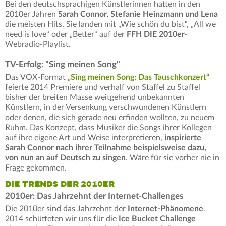
Bei den deutschsprachigen Künstlerinnen hatten in den
2010er Jahren
Sarah Connor, Stefanie Heinzmann und Lena
die meisten Hits. Sie landen mit „Wie schön du bist“, „All we
need is love“ oder „Better“ auf der
FFH DIE 2010er
-
Webradio-Playlist.
TV-Erfolg: "Sing meinen Song"
Das VOX-Format
„Sing meinen Song: Das Tauschkonzert“
feierte 2014 Premiere und verhalf von Staffel zu Staffel
bisher der breiten Masse weitgehend unbekannten
Künstlern, in der Versenkung verschwundenen Künstlern
oder denen, die sich gerade neu erfinden wollten, zu neuem
Ruhm. Das Konzept, dass Musiker die Songs ihrer Kollegen
auf ihre eigene Art und Weise interpretieren,
inspirierte
Sarah Connor nach ihrer Teilnahme beispielsweise dazu,
von nun an auf Deutsch zu singen
. Wäre für sie vorher nie in
Frage gekommen.
DIE TRENDS DER 2010ER
2010er: Das Jahrzehnt der Internet-Challenges
Die 2010er sind das Jahrzehnt der
Internet-Phänomene
.
2014 schütteten wir uns für die
Ice Bucket Challenge