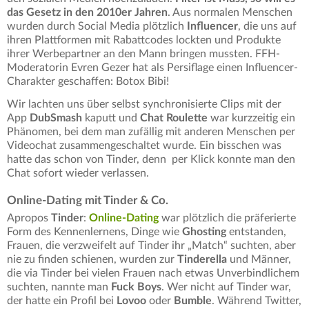
das Gesetz in den 2010er Jahren
. Aus normalen Menschen
wurden durch Social Media plötzlich
Influencer
, die uns auf
ihren Plattformen mit Rabattcodes lockten und Produkte
ihrer Werbepartner an den Mann bringen mussten. FFH-
Moderatorin Evren Gezer hat als Persiflage einen Influencer-
Charakter geschaffen: Botox Bibi!
Wir lachten uns über selbst synchronisierte Clips mit der
App
DubSmash
kaputt und
Chat Roulette
war kurzzeitig ein
Phänomen, bei dem man zufällig mit anderen Menschen per
Videochat zusammengeschaltet wurde. Ein bisschen was
hatte das schon von Tinder, denn per Klick konnte man den
Chat sofort wieder verlassen.
Online-Dating mit Tinder & Co.
Apropos
Tinder
:
Online-Dating
war plötzlich die präferierte
Form des Kennenlernens, Dinge wie
Ghosting
entstanden,
Frauen, die verzweifelt auf Tinder ihr „Match“ suchten, aber
nie zu finden schienen, wurden zur
Tinderella
und Männer,
die via Tinder bei vielen Frauen nach etwas Unverbindlichem
suchten, nannte man
Fuck Boys
. Wer nicht auf Tinder war,
der hatte ein Profil bei
Lovoo
oder
Bumble
. Während Twitter,