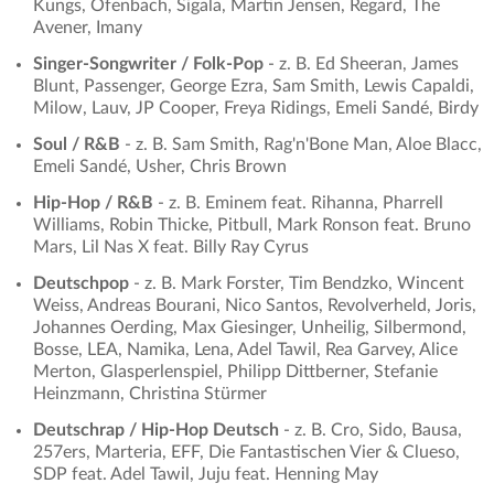
Kungs, Ofenbach, Sigala, Martin Jensen, Regard, The
Avener, Imany
Singer-Songwriter / Folk-Pop
- z. B. Ed Sheeran, James
Blunt, Passenger, George Ezra, Sam Smith, Lewis Capaldi,
Milow, Lauv, JP Cooper, Freya Ridings, Emeli Sandé, Birdy
Soul / R&B
- z. B. Sam Smith, Rag'n'Bone Man, Aloe Blacc,
Emeli Sandé, Usher, Chris Brown
Hip-Hop / R&B
- z. B. Eminem feat. Rihanna, Pharrell
Williams, Robin Thicke, Pitbull, Mark Ronson feat. Bruno
Mars, Lil Nas X feat. Billy Ray Cyrus
Deutschpop
- z. B. Mark Forster, Tim Bendzko, Wincent
Weiss, Andreas Bourani, Nico Santos, Revolverheld, Joris,
Johannes Oerding, Max Giesinger, Unheilig, Silbermond,
Bosse, LEA, Namika, Lena, Adel Tawil, Rea Garvey, Alice
Merton, Glasperlenspiel, Philipp Dittberner, Stefanie
Heinzmann, Christina Stürmer
Deutschrap / Hip-Hop Deutsch
- z. B. Cro, Sido, Bausa,
257ers, Marteria, EFF, Die Fantastischen Vier & Clueso,
SDP feat. Adel Tawil, Juju feat. Henning May