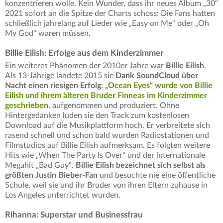
konzentrieren wolle. Kein Wunder, dass ihr neues Album „30“
2021 sofort an die Spitze der Charts schoss: Die Fans hatten
schließlich jahrelang auf Lieder wie „Easy on Me“ oder „Oh
My God“ waren müssen.
Billie Eilish: Erfolge aus dem Kinderzimmer
Ein weiteres Phänomen der 2010er Jahre war
Billie Eilish
.
Als 13-Jährige landete 2015 sie
Dank SoundCloud über
Nacht einen riesigen Erfolg
:
„Ocean Eyes“ wurde von Billie
Eilish und ihrem älteren Bruder Finneas im Kinderzimmer
geschrieben
, aufgenommen und produziert. Ohne
Hintergedanken luden sie den Track zum kostenlosen
Download auf die Musikplattform hoch. Er verbreitete sich
rasend schnell und schon bald wurden Radiostationen und
Filmstudios auf Billie Eilish aufmerksam. Es folgten weitere
Hits wie „When The Party Is Over“ und der internationale
Megahit „Bad Guy“.
Billie Eilish bezeichnet sich selbst als
größten Justin Bieber-Fan
und besuchte nie eine öffentliche
Schule, weil sie und ihr Bruder von ihren Eltern zuhause in
Los Angeles unterrichtet wurden.
Rihanna: Superstar und Businessfrau