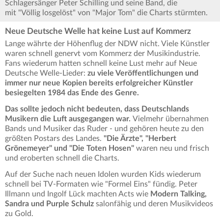
Schlagersänger Peter Schilling und seine Band, die
mit "Völlig losgelöst" von "Major Tom" die Charts stürmten.
Neue Deutsche Welle hat keine Lust auf Kommerz
Lange währte der Höhenflug der NDW nicht. Viele Künstler
waren schnell genervt vom Kommerz der Musikindustrie.
Fans wiederum hatten schnell keine Lust mehr auf Neue
Deutsche Welle-Lieder:
zu viele Veröffentlichungen und
immer nur neue Kopien bereits erfolgreicher Künstler
besiegelten 1984 das Ende des Genre.
Das sollte jedoch nicht bedeuten, dass Deutschlands
Musikern die Luft ausgegangen war.
Vielmehr übernahmen
Bands und Musiker das Ruder - und gehören heute zu den
größten Postars des Landes.
"Die Ärzte", "Herbert
Grönemeyer" und "Die Toten Hosen"
waren neu und frisch
und eroberten schnell die Charts.
Auf der Suche nach neuen Idolen wurden Kids wiederum
schnell bei TV-Formaten wie "Formel Eins" fündig. Peter
Illmann und Ingolf Lück machten Acts wie
Modern Talking,
Sandra und Purple Schulz
salonfähig und deren Musikvideos
zu Gold.