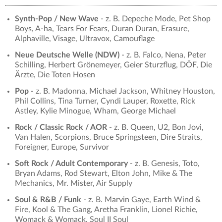
Synth-Pop / New Wave
- z. B. Depeche Mode, Pet Shop
Boys, A-ha, Tears For Fears, Duran Duran, Erasure,
Alphaville, Visage, Ultravox, Camouflage
Neue Deutsche Welle (NDW)
- z. B. Falco, Nena, Peter
Schilling, Herbert Grönemeyer, Geier Sturzflug, DÖF, Die
Ärzte, Die Toten Hosen
Pop
- z. B. Madonna, Michael Jackson, Whitney Houston,
Phil Collins, Tina Turner, Cyndi Lauper, Roxette, Rick
Astley, Kylie Minogue, Wham, George Michael
Rock / Classic Rock / AOR
- z. B. Queen, U2, Bon Jovi,
Van Halen, Scorpions, Bruce Springsteen, Dire Straits,
Foreigner, Europe, Survivor
Soft Rock / Adult Contemporary
- z. B. Genesis, Toto,
Bryan Adams, Rod Stewart, Elton John, Mike & The
Mechanics, Mr. Mister, Air Supply
Soul & R&B / Funk
- z. B. Marvin Gaye, Earth Wind &
Fire, Kool & The Gang, Aretha Franklin, Lionel Richie,
Womack & Womack, Soul II Soul