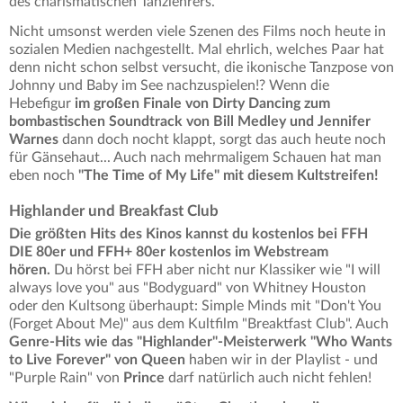
des charismatischen Tanzlehrers.
Nicht umsonst werden viele Szenen des Films noch heute in
sozialen Medien nachgestellt. Mal ehrlich, welches Paar hat
denn nicht schon selbst versucht, die ikonische Tanzpose von
Johnny und Baby im See nachzuspielen!? Wenn die
Hebefigur
im großen Finale von Dirty Dancing zum
bombastischen Soundtrack von Bill Medley und Jennifer
Warnes
dann doch nocht klappt, sorgt das auch heute noch
für Gänsehaut... Auch nach mehrmaligem Schauen hat man
eben noch
"The Time of My Life" mit diesem Kultstreifen!
Highlander und Breakfast Club
Die größten Hits des Kinos kannst du kostenlos bei FFH
DIE 80er und FFH+ 80er kostenlos im Webstream
hören.
Du hörst bei FFH aber nicht nur Klassiker wie "I will
always love you" aus "Bodyguard" von Whitney Houston
oder den Kultsong überhaupt: Simple Minds mit "Don't You
(Forget About Me)" aus dem Kultfilm "Breaktfast Club". Auch
Genre-Hits wie das "Highlander"-Meisterwerk "Who Wants
to Live Forever" von Queen
haben wir in der Playlist - und
"Purple Rain" von
Prince
darf natürlich auch nicht fehlen!