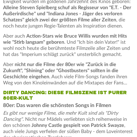
Ewigkeit wurden im goldenen Jahrzehnt des Kinos geboren:
Alleine Steven Spielberg schuf als Regisseur von "E.T. - Der
Außerirdische" und "Indiana Jones - Jäger des verloren
Schatzes" gleich zwei der größten Filme aller Zeiten
, die
noch heute jungen Regie-Talenten als Inspiration dienen.
Aber auch
Action-Stars wie Bruce Willis wurden mit Hits
wie "Stirb langsam" geboren
. Und "Ich bin dein Vater!" ist
wohl noch heute die berühmteste Filmzeile aller Zeiten und
hat das "Imperium schlägt zurück" unsterblich gemacht.
Aber
nicht nur die Filme der 80er wie "Zurück in die
Zukunft", "Shining" oder "Ghostbusters" sollten in die
Geschichte eingehen
. Auch viele Film-Songs fanden ihren
Weg von den Kinoleinwänden auf die Mixtapes der Fans...
DIRTY DANCING: DIESE FILMSZENE IST PURER
80ER-KULT
80er: Das waren die schönsten Songs in Filmen
Es gibt nur wenige Filme, die mehr Kult sind als "Dirty
Dancing"
. Nicht nur Mädels verliebten sich reihenweise in
den schönen
Johnny Castle gespielt von Patrick Swayze
,
auch viele Jungs verfielen der süßen Baby - dem Loveinterest