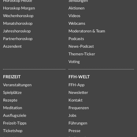
Horoskop Heute
Sendungen
Horoskop Morgen
Aktionen
Wochenhoroskop
Videos
Monatshoroskop
Webcams
Jahreshoroskop
Moderatoren & Team
Partnerhoroskop
Podcasts
Aszendent
News-Podcast
Themen-Ticker
Voting
FREIZEIT
FFH-WELT
Veranstaltungen
FFH-App
Spielplätze
Newsletter
Rezepte
Kontakt
Meditation
Frequenzen
Ausflugsziele
Jobs
Freizeit-Tipps
Führungen
Ticketshop
Presse