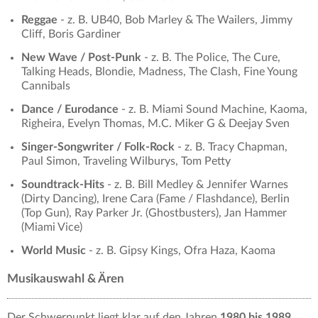
Reggae
- z. B. UB40, Bob Marley & The Wailers, Jimmy
Cliff, Boris Gardiner
New Wave / Post-Punk
- z. B. The Police, The Cure,
Talking Heads, Blondie, Madness, The Clash, Fine Young
Cannibals
Dance / Eurodance
- z. B. Miami Sound Machine, Kaoma,
Righeira, Evelyn Thomas, M.C. Miker G & Deejay Sven
Singer-Songwriter / Folk-Rock
- z. B. Tracy Chapman,
Paul Simon, Traveling Wilburys, Tom Petty
Soundtrack-Hits
- z. B. Bill Medley & Jennifer Warnes
(Dirty Dancing), Irene Cara (Fame / Flashdance), Berlin
(Top Gun), Ray Parker Jr. (Ghostbusters), Jan Hammer
(Miami Vice)
World Music
- z. B. Gipsy Kings, Ofra Haza, Kaoma
Musikauswahl & Ären
Der Schwerpunkt liegt klar auf den Jahren
1980 bis 1989
.