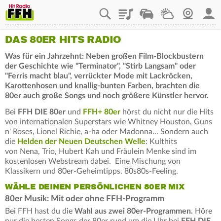
Playlist
Staupilot
Wetter
Webcam
Mein
DAS 80ER HITS RADIO
Was für ein Jahrzehnt: Neben großen Film-Blockbustern
der Geschichte wie "Terminator", "Stirb Langsam" oder
"Ferris macht blau", verrückter Mode mit Lackröcken,
Karottenhosen und knallig-bunten Farben, brachten die
80er auch große Songs und noch größere Künstler hervor.
Bei
FFH DIE 80er
und
FFH+ 80er
hörst du nicht nur die Hits
von internationalen Superstars wie Whitney Houston, Guns
n' Roses, Lionel Richie, a-ha oder Madonna... Sondern auch
die
Helden der Neuen Deutschen Welle
: Kulthits
von Nena, Trio, Hubert Kah und Fräulein Menke sind im
kostenlosen Webstream dabei. Eine Mischung von
Klassikern und 80er-Geheimtipps. 80s80s-Feeling.
WÄHLE DEINEN PERSÖNLICHEN 80ER MIX
80er Musik: Mit oder ohne FFH-Programm
Bei FFH hast du die
Wahl aus zwei 80er-Programmen.
Höre