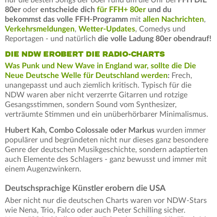
nur die besten Songs der 80er rund um die Uhr bei
FFH DIE
80er
oder
entscheide dich
für FFH+ 80er
und du
bekommst das volle FFH-Programm
mit
allen Nachrichten
,
Verkehrsmeldungen
,
Wetter-Updates
, Comedys und
Reportagen - und natürlich
die volle Ladung 80er obendrauf!
DIE NDW EROBERT DIE RADIO-CHARTS
Was Punk und New Wave in England war, sollte die Die
Neue Deutsche Welle für Deutschland werden
:
Frech,
unangepasst und auch ziemlich kritisch. Typisch für die
NDW waren aber nicht verzerrte Gitarren und rotzige
Gesangsstimmen, sondern Sound vom Synthesizer,
verträumte Stimmen und ein unüberhörbarer Minimalismus.
Hubert Kah, Combo Colossale oder Markus
wurden immer
populärer und begründeten nicht nur dieses ganz besondere
Genre der deutschen Musikgeschichte, sondern adaptierten
auch Elemente des Schlagers - ganz bewusst und immer mit
einem Augenzwinkern.
Deutschsprachige Künstler erobern die USA
Aber nicht nur die deutschen Charts waren vor NDW-Stars
wie Nena, Trio, Falco oder auch Peter Schilling sicher.