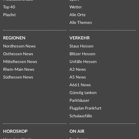
Top 40
Wetter
Playlist
Alle Orte
Alle Themen
REGIONEN
VERKEHR
Nordhessen News
Staus Hessen
Osthessen News
Blitzer Hessen
Mittelhessen News
Unfälle Hessen
Rhein-Main News
A3 News
Südhessen News
A5 News
A661 News
Günstig tanken
Parkhäuser
Flugplan Frankfurt
Schulausfälle
HOROSKOP
ON AIR