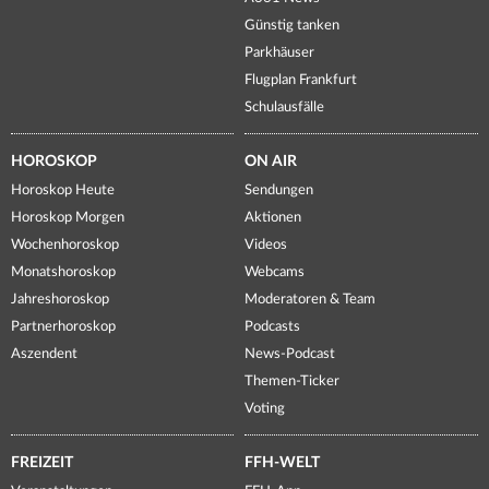
Günstig tanken
Parkhäuser
Flugplan Frankfurt
Schulausfälle
HOROSKOP
ON AIR
Horoskop Heute
Sendungen
Horoskop Morgen
Aktionen
Wochenhoroskop
Videos
Monatshoroskop
Webcams
Jahreshoroskop
Moderatoren & Team
Partnerhoroskop
Podcasts
Aszendent
News-Podcast
Themen-Ticker
Voting
FREIZEIT
FFH-WELT