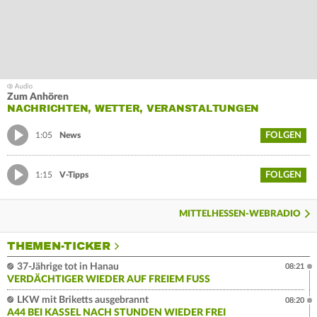
Zum Anhören
NACHRICHTEN, WETTER, VERANSTALTUNGEN
FOLGEN
1:05
News
FOLGEN
1:15
V-Tipps
MITTELHESSEN-WEBRADIO
THEMEN-TICKER
37-Jährige tot in Hanau
08:21
VERDÄCHTIGER WIEDER AUF FREIEM FUSS
LKW mit Briketts ausgebrannt
08:20
A44 BEI KASSEL NACH STUNDEN WIEDER FREI