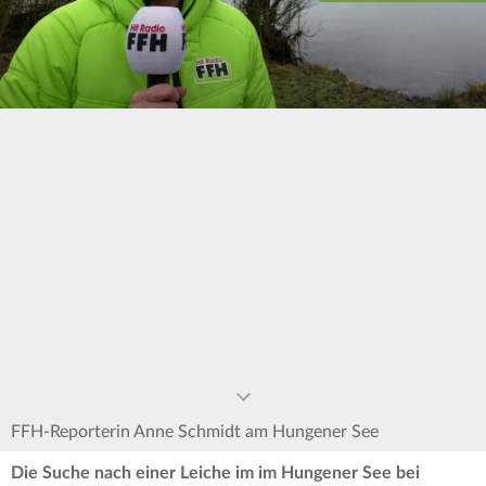
0
seconds
of
0
seconds
FFH-Reporterin Anne Schmidt am Hungener See
Die Suche nach einer Leiche im im Hungener See bei