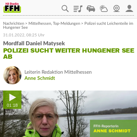
Playlist
Staupilot
Wetter
Webcam
Mein
Nachrichten
>
Mittelhessen
,
Top-Meldungen
>
Polizei sucht Leichenteile im
Hungener See
31.01.2022, 08:25 Uhr
Mordfall Daniel Matysek
POLIZEI SUCHT WEITER HUNGENER SEE
AB
Leiterin Redaktion Mittelhessen
Anne Schmidt
01:18