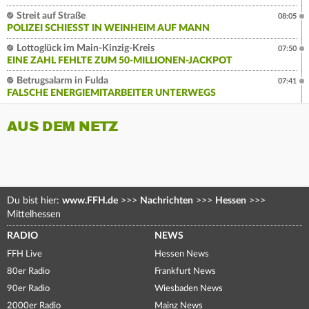
Streit auf Straße
08:05
POLIZEI SCHIESST IN WEINHEIM AUF MANN
Lottoglück im Main-Kinzig-Kreis
07:50
EINE ZAHL FEHLTE ZUM 50-MILLIONEN-JACKPOT
Betrugsalarm in Fulda
07:41
FALSCHE ENERGIEMITARBEITER UNTERWEGS
AUS DEM NETZ
Du bist hier:
www.FFH.de
>>>
Nachrichten
>>>
Hessen
>>>
Mittelhessen
RADIO
NEWS
FFH Live
Hessen News
80er Radio
Frankfurt News
90er Radio
Wiesbaden News
2000er Radio
Mainz News