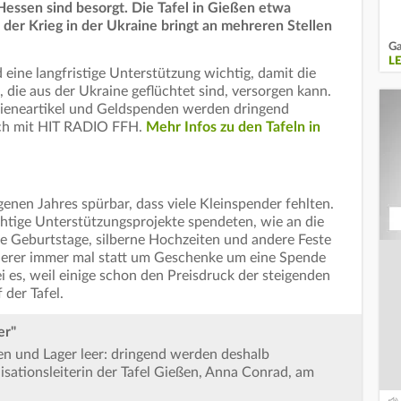
Hessen sind besorgt. Die Tafel in Gießen etwa
d der Krieg in der Ukraine bringt an mehreren Stellen
Ga
L
eine langfristige Unterstützung wichtig, damit die
 die aus der Ukraine geflüchtet sind, versorgen kann.
ygieneartikel und Geldspenden werden dringend
räch mit HIT RADIO FFH.
Mehr Infos zu den Tafeln in
enen Jahres spürbar, dass viele Kleinspender fehlten.
chtige Unterstützungsprojekte spendeten, wie an die
nde Geburtstage, silberne Hochzeiten und andere Feste
 derer immer mal statt um Geschenke um eine Spende
ei es, weil einige schon den Preisdruck der steigenden
 der Tafel.
er"
sen und Lager leer: dringend werden deshalb
isationsleiterin der Tafel Gießen, Anna Conrad, am