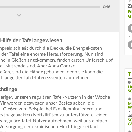
Z
0:46
N
V
ilfe der Tafel angewiesen
npreis schießt durch die Decke, die Energiekosten
 der Tafel eine enorme Herausforderung. Nun sind
aine in Gießen angekommen, finden ersten Unterschlupf
afel-Nutzende sind. Aber Anna Conrad,
Gießen, sind die Hände gebunden, denn sie kann die
T
schlange der Tafel-Interesssenten aufnehmen.
L
chtlinge
S
ieriger, unseren regulären Tafel-Nutzern in der Woche
Wir werden deswegen unser Bestes geben, die
M
W
in Gießen zum Beispiel bei Familienmitgliedern und
tra gepackten Notfalltüten zu unterstützen. Leider
ls reguläre Tafel-Nutzer aufnehmen, weil uns einfach
S
G
Versorgung der ukrainischen Flüchtlinge sei laut