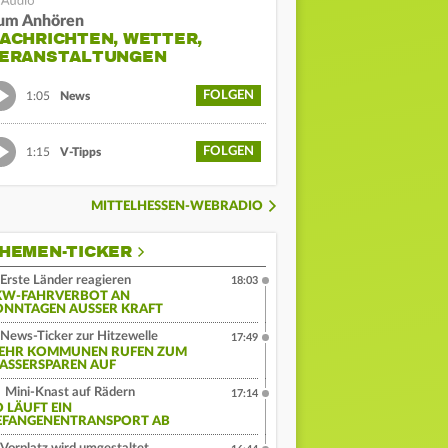
um Anhören
ACHRICHTEN, WETTER,
ERANSTALTUNGEN
FOLGEN
1:05
News
FOLGEN
1:15
V-Tipps
MITTELHESSEN-WEBRADIO
HEMEN-TICKER
Erste Länder reagieren
18:03
KW-FAHRVERBOT AN
ONNTAGEN AUSSER KRAFT
News-Ticker zur Hitzewelle
17:49
EHR KOMMUNEN RUFEN ZUM
ASSERSPAREN AUF
Mini-Knast auf Rädern
17:14
O LÄUFT EIN
EFANGENENTRANSPORT AB