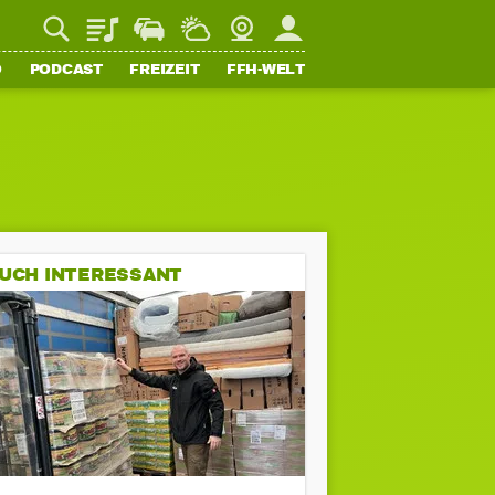
Playlist
Staupilot
Wetter
Webcam
Mein FFH
O
PODCAST
FREIZEIT
FFH-WELT
UCH INTERESSANT