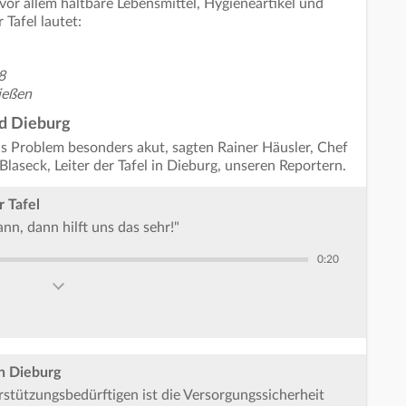
or allem haltbare Lebensmittel, Hygieneartikel und
Tafel lautet:
8
ießen
nd Dieburg
as Problem besonders akut, sagten Rainer Häusler, Chef
Blaseck, Leiter der Tafel in Dieburg, unseren Reportern.
r Tafel
n, dann hilft uns das sehr!"
0:20
in Dieburg
rstützungsbedürftigen ist die Versorgungssicherheit