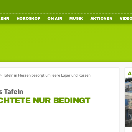
KEHR
HOROSKOP
ON AIR
MUSIK
AKTIONEN
VIDE
A
>
Tafeln in Hessen besorgt um leere Lager und Kassen
s Tafeln
CHTETE NUR BEDINGT