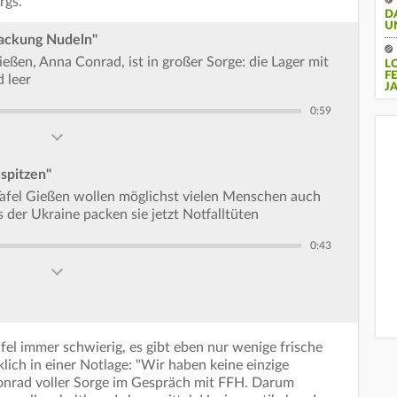
rgs.
D
U
Packung Nudeln"
ießen, Anna Conrad, ist in großer Sorge: die Lager mit
L
F
 leer
J
0:59
uspitzen"
afel Gießen wollen möglichst vielen Menschen auch
us der Ukraine packen sie jetzt Notfalltüten
0:43
afel immer schwierig, es gibt eben nur wenige frische
klich in einer Notlage: "Wir haben keine einzige
onrad voller Sorge im Gespräch mit FFH. Darum