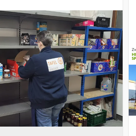
Zw
H
S