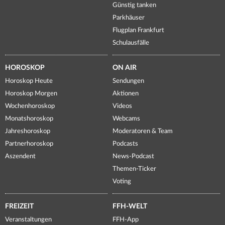
Günstig tanken
Parkhäuser
Flugplan Frankfurt
Schulausfälle
HOROSKOP
ON AIR
Horoskop Heute
Sendungen
Horoskop Morgen
Aktionen
Wochenhoroskop
Videos
Monatshoroskop
Webcams
Jahreshoroskop
Moderatoren & Team
Partnerhoroskop
Podcasts
Aszendent
News-Podcast
Themen-Ticker
Voting
FREIZEIT
FFH-WELT
Veranstaltungen
FFH-App