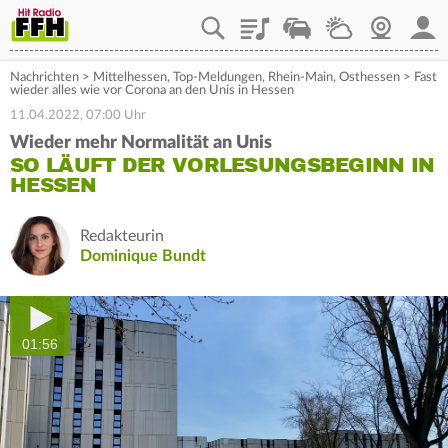
Playlist
Staupilot
Wetter
Webcam
Mein
Nachrichten
>
Mittelhessen
,
Top-Meldungen
,
Rhein-Main
,
Osthessen
>
Fast
wieder alles wie vor Corona an den Unis in Hessen
11.04.2022, 07:00 Uhr
Wieder mehr Normalität an Unis
SO LÄUFT DER VORLESUNGSBEGINN IN
HESSEN
Redakteurin
Dominique Bundt
01:56