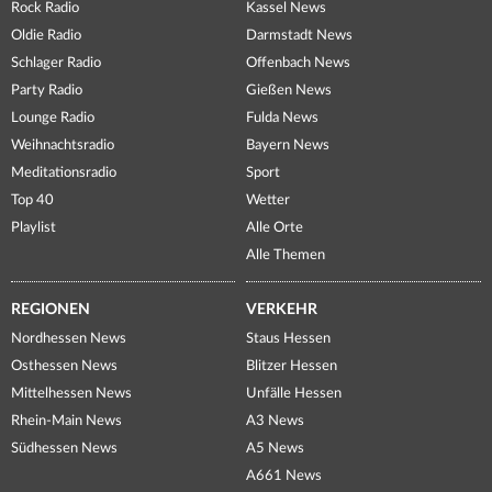
Rock Radio
Kassel News
Oldie Radio
Darmstadt News
Schlager Radio
Offenbach News
Party Radio
Gießen News
Lounge Radio
Fulda News
Weihnachtsradio
Bayern News
Meditationsradio
Sport
Top 40
Wetter
Playlist
Alle Orte
Alle Themen
REGIONEN
VERKEHR
Nordhessen News
Staus Hessen
Osthessen News
Blitzer Hessen
Mittelhessen News
Unfälle Hessen
Rhein-Main News
A3 News
Südhessen News
A5 News
A661 News