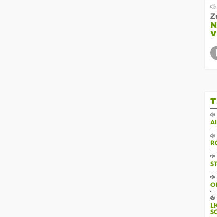
Z
N
V
T
A
R
S
O
L
S