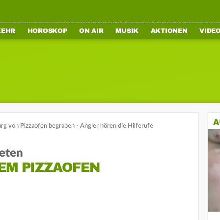
KEHR
HOROSKOP
ON AIR
MUSIK
AKTIONEN
VIDE
A
rg von Pizzaofen begraben - Angler hören die Hilferufe
teten
EM PIZZAOFEN