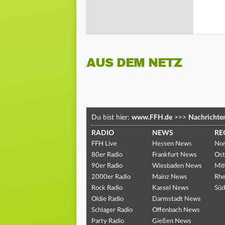
AUS DEM NETZ
Du bist hier:
www.FFH.de
>>>
Nachrichte
RADIO
NEWS
RE
FFH Live
Hessen News
Nor
80er Radio
Frankfurt News
Ost
90er Radio
Wiesbaden News
Mit
2000er Radio
Mainz News
Rhe
Rock Radio
Kassel News
Süd
Oldie Radio
Darmstadt News
Schlager Radio
Offenbach News
Party Radio
Gießen News