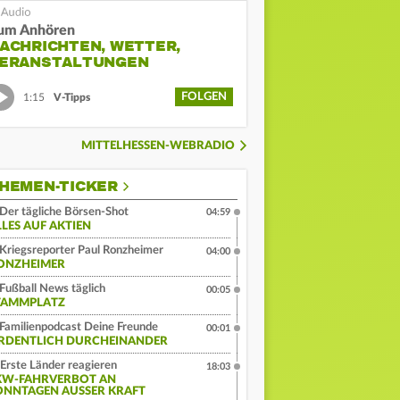
um Anhören
ACHRICHTEN, WETTER,
ERANSTALTUNGEN
FOLGEN
1:15
V-Tipps
MITTELHESSEN-WEBRADIO
HEMEN-TICKER
Der tägliche Börsen-Shot
04:59
LLES AUF AKTIEN
Kriegsreporter Paul Ronzheimer
04:00
ONZHEIMER
Fußball News täglich
00:05
TAMMPLATZ
Familienpodcast Deine Freunde
00:01
RDENTLICH DURCHEINANDER
Erste Länder reagieren
18:03
KW-FAHRVERBOT AN
ONNTAGEN AUSSER KRAFT