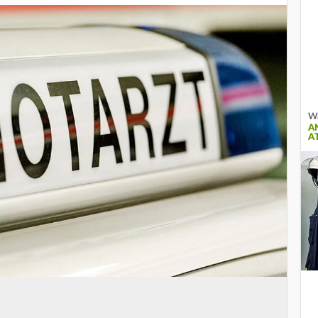
Wa
A
A