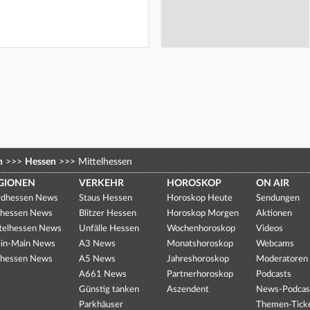
n
>>>
Hessen
>>>
Mittelhessen
GIONEN
VERKEHR
HOROSKOP
ON AIR
dhessen News
Staus Hessen
Horoskop Heute
Sendungen
hessen News
Blitzer Hessen
Horoskop Morgen
Aktionen
telhessen News
Unfälle Hessen
Wochenhoroskop
Videos
in-Main News
A3 News
Monatshoroskop
Webcams
hessen News
A5 News
Jahreshoroskop
Moderatoren
A661 News
Partnerhoroskop
Podcasts
Günstig tanken
Aszendent
News-Podcas
Parkhäuser
Themen-Tick