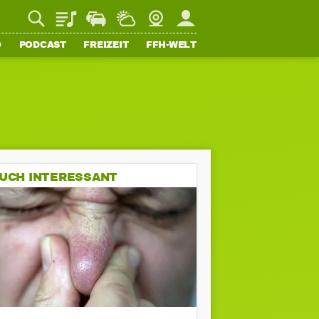
Playlist
Staupilot
Wetter
Webcam
Mein FFH
O
PODCAST
FREIZEIT
FFH-WELT
UCH INTERESSANT