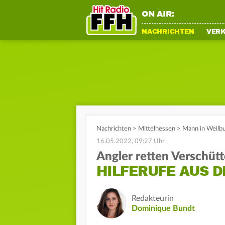
ON AIR:
NACHRICHTEN
VER
Nachrichten
>
Mittelhessen
>
Mann in Weilbu
16.05.2022, 09:27 Uhr
Angler retten Verschüt
HILFERUFE AUS D
Redakteurin
Dominique Bundt