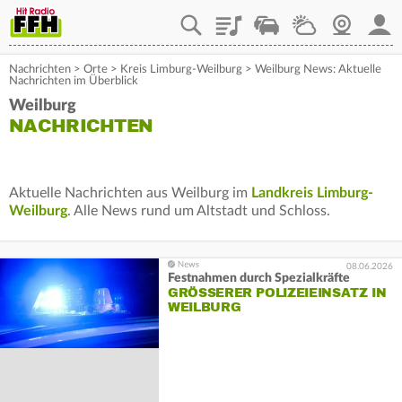
Playlist
Staupilot
Wetter
Webcam
Mein
Nachrichten
>
Orte
>
Kreis Limburg-Weilburg
>
Weilburg News: Aktuelle
Nachrichten im Überblick
Weilburg
NACHRICHTEN
Aktuelle Nachrichten aus Weilburg im
Landkreis Limburg-
Weilburg
. Alle News rund um Altstadt und Schloss.
08.06.2026
Festnahmen durch Spezialkräfte
GRÖSSERER POLIZEIEINSATZ IN W
EILBURG