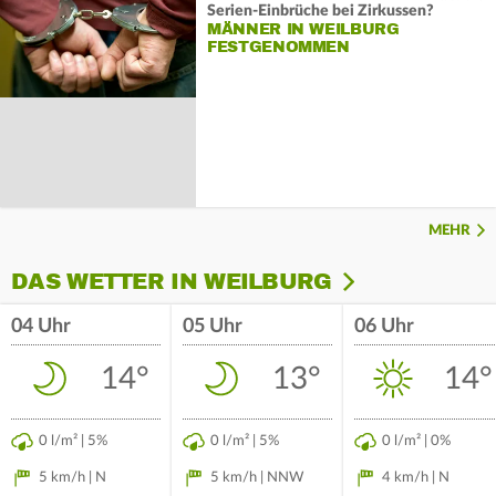
Serien-Einbrüche bei Zirkussen?
MÄNNER IN WEILBURG
FESTGENOMMEN
MEHR
DAS WETTER IN WEILBURG
04 Uhr
05 Uhr
06 Uhr
14°
13°
14°
0 l/m² | 5%
0 l/m² | 5%
0 l/m² | 0%
5 km/h | N
5 km/h | NNW
4 km/h | N