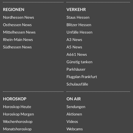
REGIONEN
VERKEHR
Nordhessen News
Staus Hessen
Osthessen News
Blitzer Hessen
Mittelhessen News
Unfälle Hessen
Rhein-Main News
A3 News
Südhessen News
A5 News
A661 News
Günstig tanken
Parkhäuser
Flugplan Frankfurt
Schulausfälle
HOROSKOP
ON AIR
Horoskop Heute
Sendungen
Horoskop Morgen
Aktionen
Wochenhoroskop
Videos
Monatshoroskop
Webcams