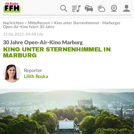
Playlist
Staupilot
Wetter
Webcam
Mein
Nachrichten
>
Mittelhessen
>
Kino unter Sternenhimmel - Marburger
Open-Air-Kino feiert 30 Jahre
15.06.2022, 09:48 Uhr
30 Jahre Open-Air-Kino Marburg
KINO UNTER STERNENHIMMEL IN
MARBURG
Reporter
Lilith Roska