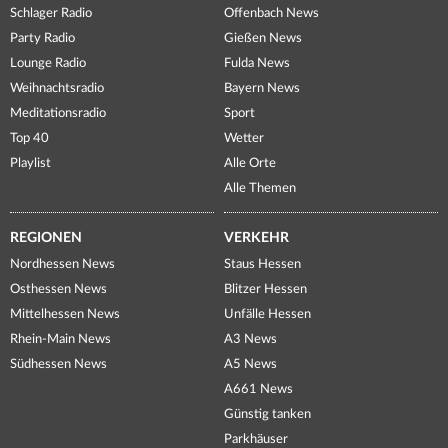
Schlager Radio
Offenbach News
Party Radio
Gießen News
Lounge Radio
Fulda News
Weihnachtsradio
Bayern News
Meditationsradio
Sport
Top 40
Wetter
Playlist
Alle Orte
Alle Themen
REGIONEN
VERKEHR
Nordhessen News
Staus Hessen
Osthessen News
Blitzer Hessen
Mittelhessen News
Unfälle Hessen
Rhein-Main News
A3 News
Südhessen News
A5 News
A661 News
Günstig tanken
Parkhäuser