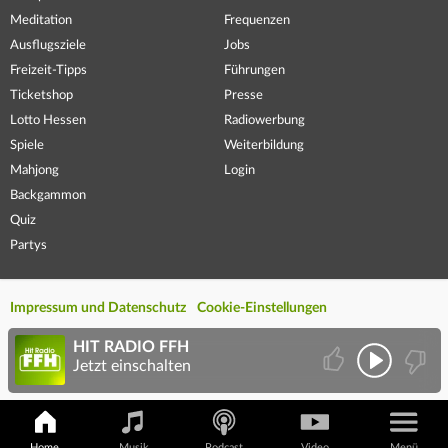
Meditation
Frequenzen
Ausflugsziele
Jobs
Freizeit-Tipps
Führungen
Ticketshop
Presse
Lotto Hessen
Radiowerbung
Spiele
Weiterbildung
Mahjong
Login
Backgammon
Quiz
Partys
Impressum und Datenschutz
Cookie-Einstellungen
HIT RADIO FFH
Jetzt einschalten
Home
Musik
Podcast
Video
Menü