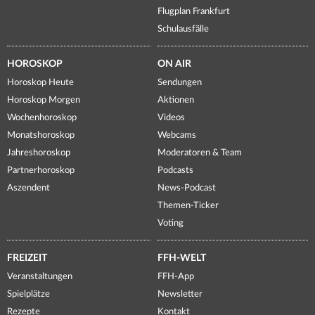
Flugplan Frankfurt
Schulausfälle
HOROSKOP
ON AIR
Horoskop Heute
Sendungen
Horoskop Morgen
Aktionen
Wochenhoroskop
Videos
Monatshoroskop
Webcams
Jahreshoroskop
Moderatoren & Team
Partnerhoroskop
Podcasts
Aszendent
News-Podcast
Themen-Ticker
Voting
FREIZEIT
FFH-WELT
Veranstaltungen
FFH-App
Spielplätze
Newsletter
Rezepte
Kontakt