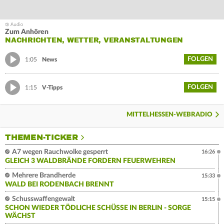
Zum Anhören
NACHRICHTEN, WETTER, VERANSTALTUNGEN
FOLGEN
1:05
News
FOLGEN
1:15
V-Tipps
MITTELHESSEN-WEBRADIO
THEMEN-TICKER
A7 wegen Rauchwolke gesperrt
16:26
GLEICH 3 WALDBRÄNDE FORDERN FEUERWEHREN
Mehrere Brandherde
15:33
WALD BEI RODENBACH BRENNT
Schusswaffengewalt
15:15
SCHON WIEDER TÖDLICHE SCHÜSSE IN BERLIN - SORGE
WÄCHST