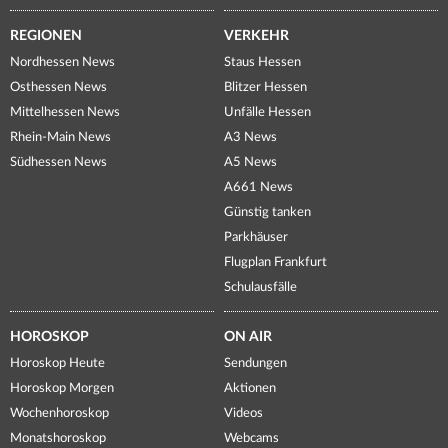
REGIONEN
VERKEHR
Nordhessen News
Staus Hessen
Osthessen News
Blitzer Hessen
Mittelhessen News
Unfälle Hessen
Rhein-Main News
A3 News
Südhessen News
A5 News
A661 News
Günstig tanken
Parkhäuser
Flugplan Frankfurt
Schulausfälle
HOROSKOP
ON AIR
Horoskop Heute
Sendungen
Horoskop Morgen
Aktionen
Wochenhoroskop
Videos
Monatshoroskop
Webcams