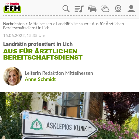
Playlist
Staupilot
Wetter
Webcam
Mein
Nachrichten
>
Mittelhessen
>
Landrätin ist sauer - Aus für Ärztlichen
Bereitschaftsdienst in Lich
15.06.2022, 15:35 Uhr
Landrätin protestiert in Lich
AUS FÜR ÄRZTLICHEN
BEREITSCHAFTSDIENST
Leiterin Redaktion Mittelhessen
Anne Schmidt