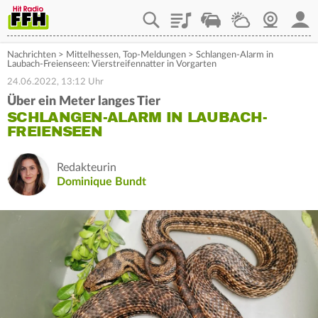
Playlist
Staupilot
Wetter
Webcam
Mein
Nachrichten
>
Mittelhessen
,
Top-Meldungen
>
Schlangen-Alarm in
Laubach-Freienseen: Vierstreifennatter in Vorgarten
24.06.2022, 13:12 Uhr
Über ein Meter langes Tier
SCHLANGEN-ALARM IN LAUBACH-
FREIENSEEN
Redakteurin
Dominique Bundt