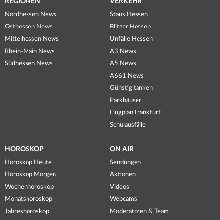
REGIONEN
VERKEHR
Nordhessen News
Staus Hessen
Osthessen News
Blitzer Hessen
Mittelhessen News
Unfälle Hessen
Rhein-Main News
A3 News
Südhessen News
A5 News
A661 News
Günstig tanken
Parkhäuser
Flugplan Frankfurt
Schulausfälle
HOROSKOP
ON AIR
Horoskop Heute
Sendungen
Horoskop Morgen
Aktionen
Wochenhoroskop
Videos
Monatshoroskop
Webcams
Jahreshoroskop
Moderatoren & Team