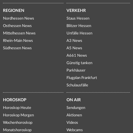
REGIONEN
VERKEHR
Nordhessen News
Staus Hessen
Osthessen News
Blitzer Hessen
Mittelhessen News
Unfälle Hessen
Rhein-Main News
A3 News
Südhessen News
A5 News
A661 News
Günstig tanken
Parkhäuser
Flugplan Frankfurt
Schulausfälle
HOROSKOP
ON AIR
Horoskop Heute
Sendungen
Horoskop Morgen
Aktionen
Wochenhoroskop
Videos
Monatshoroskop
Webcams