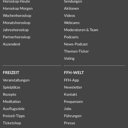
Horoskop Heute
Sendungen
Horoskop Morgen
Aktionen
Wochenhoroskop
Videos
Monatshoroskop
Webcams
Jahreshoroskop
Moderatoren & Team
Partnerhoroskop
Podcasts
Aszendent
News-Podcast
Themen-Ticker
Voting
FREIZEIT
FFH-WELT
Veranstaltungen
FFH-App
Spielplätze
Newsletter
Rezepte
Kontakt
Meditation
Frequenzen
Ausflugsziele
Jobs
Freizeit-Tipps
Führungen
Ticketshop
Presse