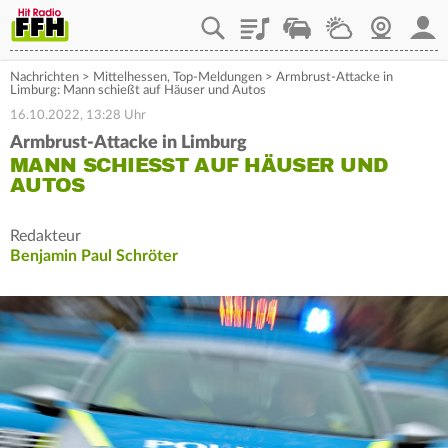
Playlist
Staupilot
Wetter
Webcam
Mein
Nachrichten
>
Mittelhessen
,
Top-Meldungen
>
Armbrust-Attacke in
Limburg: Mann schießt auf Häuser und Autos
16.10.2022, 13:28 Uhr
Armbrust-Attacke in Limburg
MANN SCHIESST AUF HÄUSER UND A
UTOS
Redakteur
Benjamin Paul Schröter