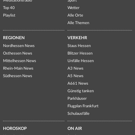
Meditationsradio
Sport
Top 40
Wetter
Playlist
Alle Orte
Alle Themen
REGIONEN
VERKEHR
Nordhessen News
Staus Hessen
Osthessen News
Blitzer Hessen
Mittelhessen News
Unfälle Hessen
Rhein-Main News
A3 News
Südhessen News
A5 News
A661 News
Günstig tanken
Parkhäuser
Flugplan Frankfurt
Schulausfälle
HOROSKOP
ON AIR