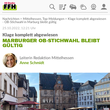
Playlist
Staupilot
Wetter
Webcam
Mein
Nachrichten
>
Mittelhessen
,
Top-Meldungen
>
Klage komplett abgewiesen
- OB-Stichwahl in Marburg bleibt gültig
25.10.2022, 12:21 Uhr
Klage komplett abgewiesen
MARBURGER OB-STICHWAHL BLEIBT
GÜLTIG
Leiterin Redaktion Mittelhessen
Anne Schmidt