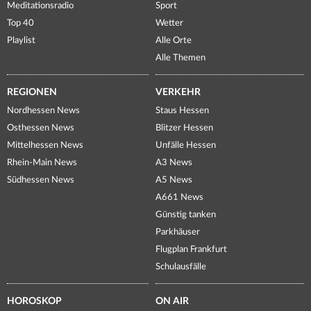
Meditationsradio
Sport
Top 40
Wetter
Playlist
Alle Orte
Alle Themen
REGIONEN
VERKEHR
Nordhessen News
Staus Hessen
Osthessen News
Blitzer Hessen
Mittelhessen News
Unfälle Hessen
Rhein-Main News
A3 News
Südhessen News
A5 News
A661 News
Günstig tanken
Parkhäuser
Flugplan Frankfurt
Schulausfälle
HOROSKOP
ON AIR