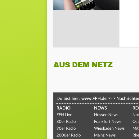
AUS DEM NETZ
Du bist hier:
www.FFH.de
>>>
Nachrichte
RADIO
NEWS
RE
FFH Live
Hessen News
Nor
80er Radio
Frankfurt News
Ost
90er Radio
Wiesbaden News
Mit
2000er Radio
Mainz News
Rhe