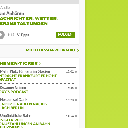
um Anhören
ACHRICHTEN, WETTER,
ERANSTALTUNGEN
FOLGEN
1:15
V-Tipps
MITTELHESSEN-WEBRADIO
HEMEN-TICKER
Mehr Platz für Fans im Stadion
17:02
INTRACHT FRANKFURT ERHÖHT
APAZITÄT
Roxanne Grimm
15:55
OXY'S PODCAST
Hessen sei Dank
15:23
UNDERTE RADELN NACKIG
URCH BERLIN
Unpünktliche Bahn
14:54
INISTER WILL
ONUSZAHLUNGEN AN BAHN-
IELE KOPPELN