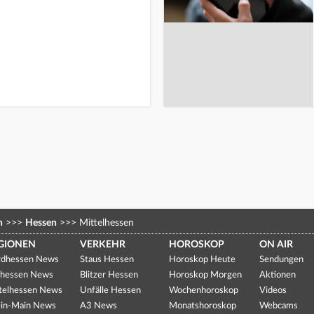
n
>>>
Hessen
>>>
Mittelhessen
GIONEN
VERKEHR
HOROSKOP
ON AIR
dhessen News
Staus Hessen
Horoskop Heute
Sendungen
hessen News
Blitzer Hessen
Horoskop Morgen
Aktionen
telhessen News
Unfälle Hessen
Wochenhoroskop
Videos
in-Main News
A3 News
Monatshoroskop
Webcams