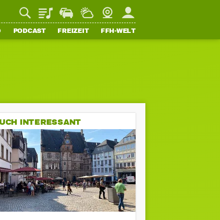
Playlist
Staupilot
Wetter
Webcam
Mein FFH
O
PODCAST
FREIZEIT
FFH-WELT
UCH INTERESSANT