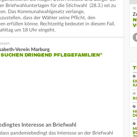
er Briefwahlunterlagen für die Stichwahl (28.3.) sei zu
rden. Das Kommunalwahlgesetz verlange,
Z
uzustellen, dass der Wähler seine Pflicht, den
N
en erfüllen könne. Rechtzeitig bedeutet in diesem Fall,
V
ahltag um 18 Uhr eingeht.
lisabeth-Verein Marburg
 SUCHEN DRINGEND PFLEGEFAMILIEN"
T
E
K
R
H
D
dingtes Interesse an Briefwahl
M
dass pandemiebedingt das Interesse an der Briefwahl
B
Z