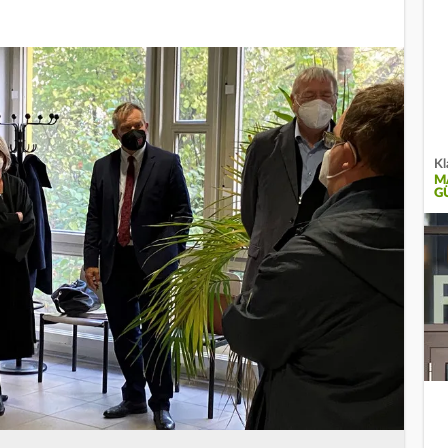
Kl
M
G