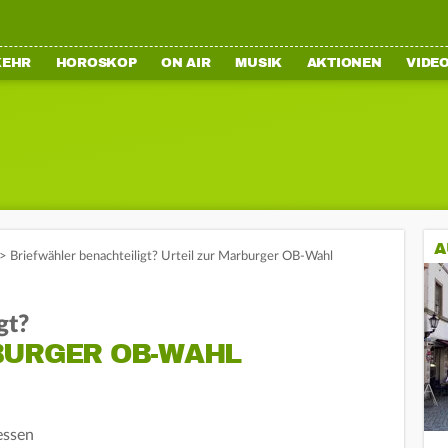
KEHR
HOROSKOP
ON AIR
MUSIK
AKTIONEN
VIDE
A
>
Briefwähler benachteiligt? Urteil zur Marburger OB-Wahl
gt?
BURGER OB-WAHL
essen