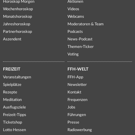
Horoskop Morgen
Aktionen
Wochenhoroskop
Videos
Monatshoroskop
Webcams
Jahreshoroskop
Moderatoren & Team
Partnerhoroskop
Podcasts
Aszendent
News-Podcast
Themen-Ticker
Voting
FREIZEIT
FFH-WELT
Veranstaltungen
FFH-App
Spielplätze
Newsletter
Rezepte
Kontakt
Meditation
Frequenzen
Ausflugsziele
Jobs
Freizeit-Tipps
Führungen
Ticketshop
Presse
Lotto Hessen
Radiowerbung