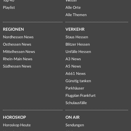
Top 40
Wetter
Playlist
Alle Orte
Alle Themen
REGIONEN
VERKEHR
Nordhessen News
Staus Hessen
Osthessen News
Blitzer Hessen
Mittelhessen News
Unfälle Hessen
Rhein-Main News
A3 News
Südhessen News
A5 News
A661 News
Günstig tanken
Parkhäuser
Flugplan Frankfurt
Schulausfälle
HOROSKOP
ON AIR
Horoskop Heute
Sendungen