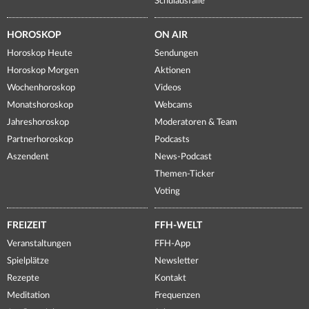
Schulausfälle
HOROSKOP
ON AIR
Horoskop Heute
Sendungen
Horoskop Morgen
Aktionen
Wochenhoroskop
Videos
Monatshoroskop
Webcams
Jahreshoroskop
Moderatoren & Team
Partnerhoroskop
Podcasts
Aszendent
News-Podcast
Themen-Ticker
Voting
FREIZEIT
FFH-WELT
Veranstaltungen
FFH-App
Spielplätze
Newsletter
Rezepte
Kontakt
Meditation
Frequenzen