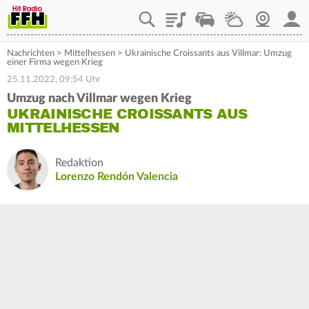
Playlist
Staupilot
Wetter
Webcam
Mein
Nachrichten
>
Mittelhessen
>
Ukrainische Croissants aus Villmar: Umzug
einer Firma wegen Krieg
25.11.2022, 09:54 Uhr
Umzug nach Villmar wegen Krieg
UKRAINISCHE CROISSANTS AUS
MITTELHESSEN
Redaktion
Lorenzo Rendón Valencia