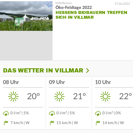
27.06.2022
Öko-Feldtage 2022
HESSENS BIOBAUERN TREFFEN
SICH IN VILLMAR
DAS WETTER IN VILLMAR
08 Uhr
09 Uhr
10 Uhr
20°
21°
22°
0 l/m² | 5%
0 l/m² | 5%
0 l/m² | 0%
7 km/h | W
15 km/h | W
14 km/h | W