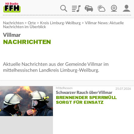
Playlist
Staupilot
Wetter
Webcam
Mein
Nachrichten
>
Orte
>
Kreis Limburg-Weilburg
>
Villmar News: Aktuelle
Nachrichten im Überblick
Villmar
NACHRICHTEN
Aktuelle Nachrichten aus der Gemeinde Villmar im
mittelhessischen Landkreis Limburg-Weilburg.
25.07.2026
Schwarzer Rauch über Villmar
BRENNENDER SPERRMÜLL
SORGT FÜR EINSATZ