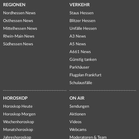
REGIONEN
VERKEHR
Nordhessen News
Staus Hessen
Osthessen News
Blitzer Hessen
Mittelhessen News
Unfälle Hessen
Rhein-Main News
A3 News
Südhessen News
A5 News
A661 News
Günstig tanken
Parkhäuser
Flugplan Frankfurt
Schulausfälle
HOROSKOP
ON AIR
Horoskop Heute
Sendungen
Horoskop Morgen
Aktionen
Wochenhoroskop
Videos
Monatshoroskop
Webcams
Jahreshoroskop
Moderatoren & Team