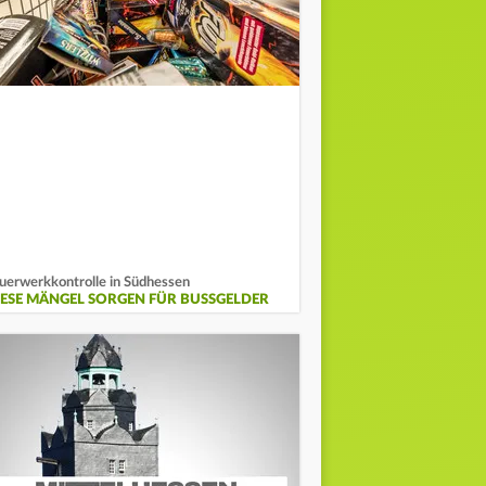
uerwerkkontrolle in Südhessen
IESE MÄNGEL SORGEN FÜR BUSSGELDER