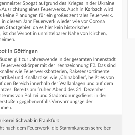
germeister Spogat aufgrund des Krieges in der Ukraine
e Ausrichtung eines Feuerwerks. Auch in
Korbach
wird
s keine Planungen für ein großes zentrales Feuerwerk.
ss in diesem Jahr Feuerwerk wieder wie vor Corona
 Stadtgebiet, da es hier kein historisches
 ist das Verbot in unmittelbarer Nähe von Kirchen,
heimen.
bot in Göttingen
den gilt zur Jahreswende in der gesamten Innenstadt
r Feuerwerkskörper mit der Kennzeichnung F2. Das sind
rknaller wie Feuerwerksbatterien, Raketensortimente,
rtikel und Knallartikel wie „Chinaböller“, heißt es von
auf den Bereich innerhalb der Wallanlagen und auf dem
platzes. Bereits am frühen Abend des 31. Dezember
nteams von Polizei und Stadtordnungsdienst in der
Verstößen gegebenenfalls Verwarnungsgelder
ahmen.
erkerei Schwab in Frankfurt
ucht nach dem Feuerwerk, die Stammkunden schreiben