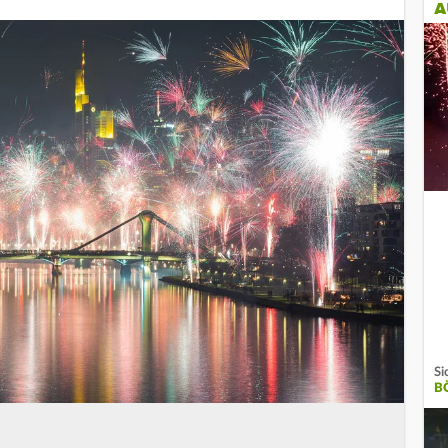
A
Si
B