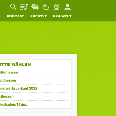
Playlist
Staupilot
Wetter
Webcam
Mein FFH
O
PODCAST
FREIZEIT
FFH-WELT
ITTE WÄHLEN
ttelhessen
ordhessen
euerwerksverkauf 2022
sthessen
iesbaden/Mainz