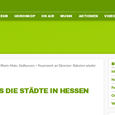
KEHR
HOROSKOP
ON AIR
MUSIK
AKTIONEN
VIDE
B
,
Rhein-Main
,
Südhessen
>
Feuerwerk an Silvester: Raketen wieder
Mi
N
F
 DIE STÄDTE IN HESSEN
O
W