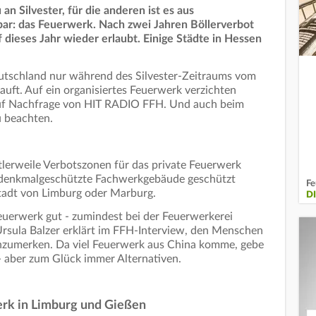
an Silvester, für die anderen ist es aus
ar: das Feuerwerk. Nach zwei Jahren Böllerverbot
 dieses Jahr wieder erlaubt. Einige Städte in Hessen
utschland nur während des Silvester-Zeitraums vom
uft. Auf ein organisiertes Feuerwerk verzichten
e auf Nachfrage von HIT RADIO FFH. Und auch beim
u beachten.
lerweile Verbotszonen für das private Feuerwerk
se denkmalgeschützte Fachwerkgebäude geschützt
Fe
stadt von Limburg oder Marburg.
D
Feuerwerk gut - zumindest bei der Feuerwerkerei
rsula Balzer erklärt im FFH-Interview, den Menschen
nzumerken. Da viel Feuerwerk aus China komme, gebe
 - aber zum Glück immer Alternativen.
erk in Limburg und Gießen