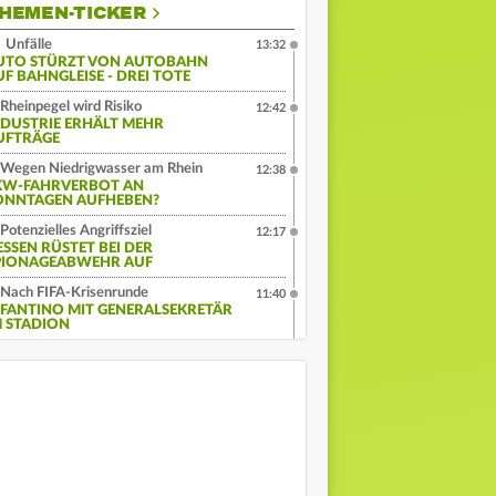
HEMEN-TICKER
Unfälle
13:32
UTO STÜRZT VON AUTOBAHN
UF BAHNGLEISE - DREI TOTE
Rheinpegel wird Risiko
12:42
NDUSTRIE ERHÄLT MEHR
UFTRÄGE
Wegen Niedrigwasser am Rhein
12:38
KW-FAHRVERBOT AN
ONNTAGEN AUFHEBEN?
Potenzielles Angriffsziel
12:17
ESSEN RÜSTET BEI DER
PIONAGEABWEHR AUF
Nach FIFA-Krisenrunde
11:40
NFANTINO MIT GENERALSEKRETÄR
M STADION