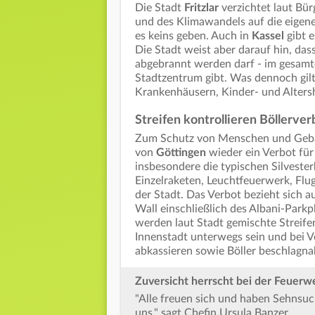
Die Stadt
Fritzlar
verzichtet laut Bür
und des Klimawandels auf die eigen
es keins geben. Auch in
Kassel
gibt e
Die Stadt weist aber darauf hin, da
abgebrannt werden darf - im gesamten
Stadtzentrum gibt. Was dennoch gilt,
Krankenhäusern, Kinder- und Alters
Streifen kontrollieren Böllerver
Zum Schutz von Menschen und Gebäu
von
Göttingen
wieder ein Verbot fü
insbesondere die typischen Silveste
Einzelraketen, Leuchtfeuerwerk, Fluga
der Stadt. Das Verbot bezieht sich 
Wall einschließlich des Albani-Park
werden laut Stadt gemischte Streife
Innenstadt unterwegs sein und bei 
abkassieren sowie Böller beschlagn
Zuversicht herrscht bei der Feuerw
"Alle freuen sich und haben Sehns
uns," sagt Chefin Ursula Banzer