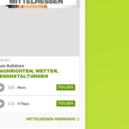
um Anhören
ACHRICHTEN, WETTER,
ERANSTALTUNGEN
FOLGEN
1:05
News
FOLGEN
1:15
V-Tipps
MITTELHESSEN-WEBRADIO