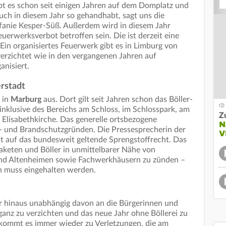
bt es schon seit einigen Jahren auf dem Domplatz und
uch in diesem Jahr so gehandhabt, sagt uns die
efanie Kesper-Süß. Außerdem wird in diesem Jahr
uerwerksverbot betroffen sein. Die ist derzeit eine
Ein organisiertes Feuerwerk gibt es in Limburg von
erzichtet wie in den vergangenen Jahren auf
anisiert.
rstadt
 in
Marburg
aus. Dort gilt seit Jahren schon das Böller-
inklusive des Bereichs am Schloss, im Schlosspark, am
Z
 Elisabethkirche. Das generelle ortsbezogene
N
s- und Brandschutzgründen. Die Pressesprecherin der
V
st auf das bundesweit geltende Sprengstoffrecht. Das
Raketen und Böller in unmittelbarer Nähe von
und Altenheimen sowie Fachwerkhäusern zu zünden –
n muss eingehalten werden.
er hinaus unabhängig davon an die Bürgerinnen und
ganz zu verzichten und das neue Jahr ohne Böllerei zu
kommt es immer wieder zu Verletzungen, die am