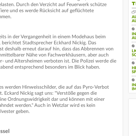
T
lasten. Durch den Verzicht auf Feuerwerk schütze
ere und es werde Rücksicht auf geflüchtete
ommen.
A
A
I
reits in der Vergangenheit in einem Modehaus beim
A
 berichtet Stadtsprecher Eckhard Nickig. Das
t deshalb erneut darauf hin, dass das Abbrennen von
L
nmittelbarer Nähe von Fachwerkhäusern, aber auch
S
- und Altersheimen verboten ist. Die Polizei werde die
terabend entsprechend besonders im Blick haben.
H
S
I
s werden Hinweisschilder, die auf das Pyro-Verbot
I
t. Eckard Nickig sagt uns: "Verstöße gegen die
eine Ordnungswidrigkeit dar und können mit einer
hndet werden." Auch in Wetzlar wird es kein
lvester geben.
ssel