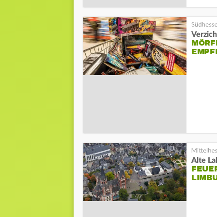
Verzich
MÖRF
EMPF
Alte L
FEUE
LIMB