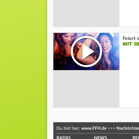
Feiert 
MIT D
Du bist hier:
www.FFH.de
>>>
Nachrichte
RADIO
NEWS
RE