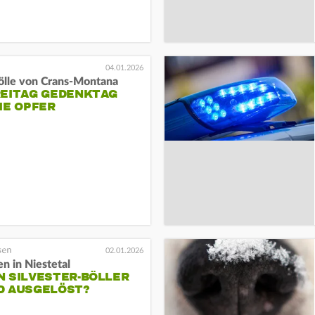
04.01.2026
ölle von Crans-Montana
REITAG GEDENKTAG
IE OPFER
02.01.2026
n in Niestetal
N SILVESTER-BÖLLER
D AUSGELÖST?