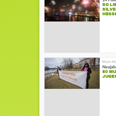
SO LI
SILV
HESS
Neujahr
80 M
JUGE