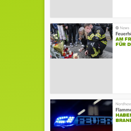
Feuerh
AM F
FÜR D
Flamme
HABE
BRAN