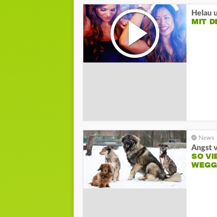
Helau u
MIT D
Angst v
SO VI
WEGG