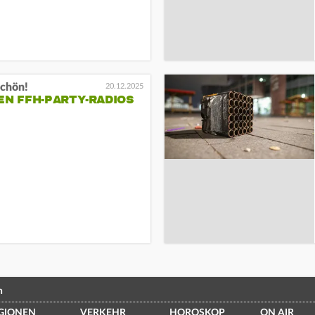
schön!
20.12.2025
EN FFH-PARTY-RADIOS
n
GIONEN
VERKEHR
HOROSKOP
ON AIR