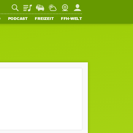
Playlist
Staupilot
Wetter
Webcam
Mein FFH
O
PODCAST
FREIZEIT
FFH-WELT