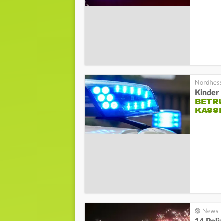
Kinder 
BETRU
ASSEL
14 Poli