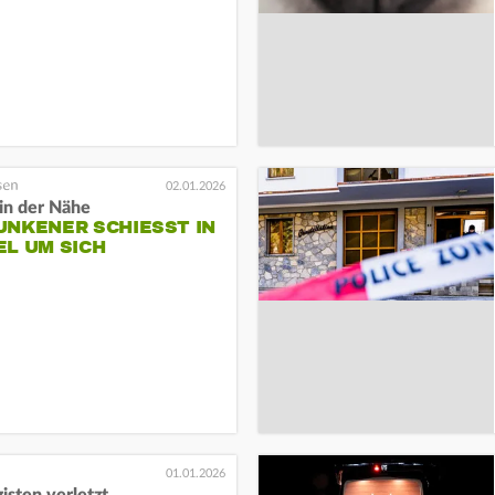
02.01.2026
in der Nähe
NKENER SCHIESST IN K
 UM SICH
01.01.2026
zisten verletzt