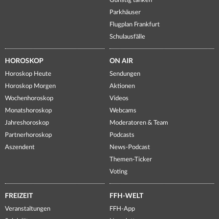
Günstig tanken
Parkhäuser
Flugplan Frankfurt
Schulausfälle
HOROSKOP
ON AIR
Horoskop Heute
Sendungen
Horoskop Morgen
Aktionen
Wochenhoroskop
Videos
Monatshoroskop
Webcams
Jahreshoroskop
Moderatoren & Team
Partnerhoroskop
Podcasts
Aszendent
News-Podcast
Themen-Ticker
Voting
FREIZEIT
FFH-WELT
Veranstaltungen
FFH-App