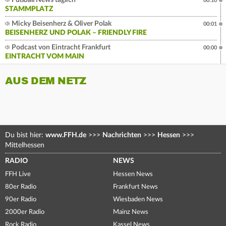
00:10
STAMMPLATZ
Micky Beisenherz & Oliver Polak
00:01
BEISENHERZ UND POLAK – FRIENDLY FIRE
Podcast von Eintracht Frankfurt
00:00
EINTRACHT VOM MAIN
AUS DEM NETZ
Du bist hier:
www.FFH.de
>>>
Nachrichten
>>>
Hessen
>>>
Mittelhessen
RADIO
NEWS
FFH Live
Hessen News
80er Radio
Frankfurt News
90er Radio
Wiesbaden News
2000er Radio
Mainz News
Rock Radio
Kassel News