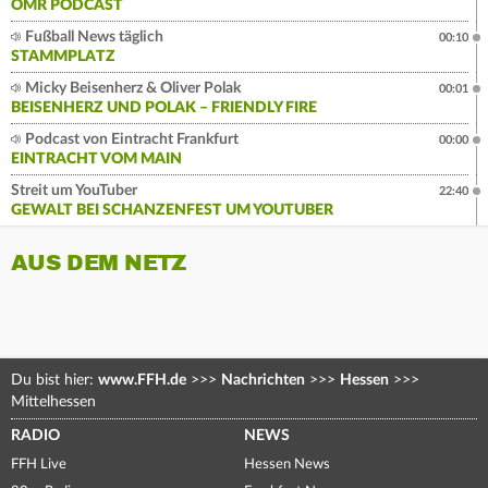
OMR PODCAST
Fußball News täglich
00:10
STAMMPLATZ
Micky Beisenherz & Oliver Polak
00:01
BEISENHERZ UND POLAK – FRIENDLY FIRE
Podcast von Eintracht Frankfurt
00:00
EINTRACHT VOM MAIN
Streit um YouTuber
22:40
GEWALT BEI SCHANZENFEST UM YOUTUBER
AUS DEM NETZ
Du bist hier:
www.FFH.de
>>>
Nachrichten
>>>
Hessen
>>>
Mittelhessen
RADIO
NEWS
FFH Live
Hessen News