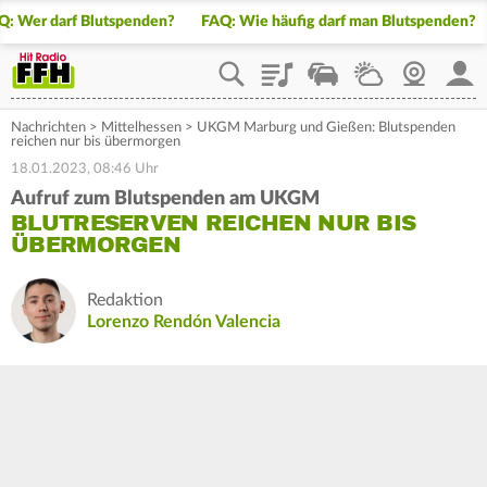
Q: Wer darf Blutspenden?
FAQ: Wie häufig darf man Blutspenden?
Playlist
Staupilot
Wetter
Webcam
Mein
Nachrichten
>
Mittelhessen
>
UKGM Marburg und Gießen: Blutspenden
reichen nur bis übermorgen
18.01.2023, 08:46 Uhr
Aufruf zum Blutspenden am UKGM
BLUTRESERVEN REICHEN NUR BIS
ÜBERMORGEN
Redaktion
Lorenzo Rendón Valencia