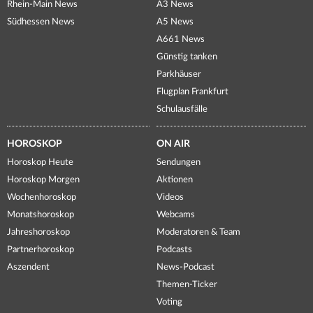
Rhein-Main News
A3 News
Südhessen News
A5 News
A661 News
Günstig tanken
Parkhäuser
Flugplan Frankfurt
Schulausfälle
HOROSKOP
ON AIR
Horoskop Heute
Sendungen
Horoskop Morgen
Aktionen
Wochenhoroskop
Videos
Monatshoroskop
Webcams
Jahreshoroskop
Moderatoren & Team
Partnerhoroskop
Podcasts
Aszendent
News-Podcast
Themen-Ticker
Voting