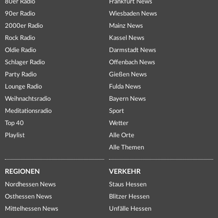
80er Radio
Frankfurt News
90er Radio
Wiesbaden News
2000er Radio
Mainz News
Rock Radio
Kassel News
Oldie Radio
Darmstadt News
Schlager Radio
Offenbach News
Party Radio
Gießen News
Lounge Radio
Fulda News
Weihnachtsradio
Bayern News
Meditationsradio
Sport
Top 40
Wetter
Playlist
Alle Orte
Alle Themen
REGIONEN
VERKEHR
Nordhessen News
Staus Hessen
Osthessen News
Blitzer Hessen
Mittelhessen News
Unfälle Hessen