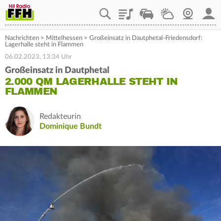
Playlist
Staupilot
Wetter
Webcam
Mein
Nachrichten
>
Mittelhessen
>
Großeinsatz in Dautphetal-Friedensdorf:
Lagerhalle steht in Flammen
06.02.2023, 13:34 Uhr
Großeinsatz in Dautphetal
2.000 QM LAGERHALLE STEHT IN
FLAMMEN
Redakteurin
Dominique Bundt