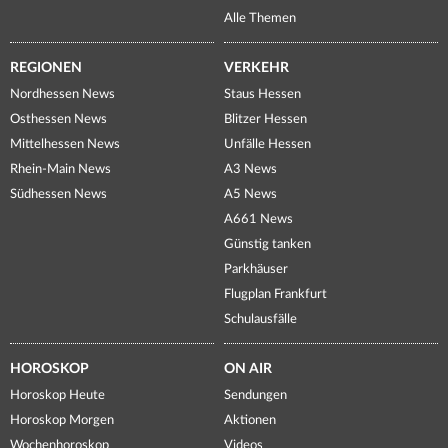
Alle Themen
REGIONEN
VERKEHR
Nordhessen News
Staus Hessen
Osthessen News
Blitzer Hessen
Mittelhessen News
Unfälle Hessen
Rhein-Main News
A3 News
Südhessen News
A5 News
A661 News
Günstig tanken
Parkhäuser
Flugplan Frankfurt
Schulausfälle
HOROSKOP
ON AIR
Horoskop Heute
Sendungen
Horoskop Morgen
Aktionen
Wochenhoroskop
Videos