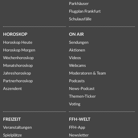
Parkhäuser
Flugplan Frankfurt
Schulausfälle
HOROSKOP
ON AIR
Horoskop Heute
Sendungen
Horoskop Morgen
Aktionen
Wochenhoroskop
Videos
Monatshoroskop
Webcams
Jahreshoroskop
Moderatoren & Team
Partnerhoroskop
Podcasts
Aszendent
News-Podcast
Themen-Ticker
Voting
FREIZEIT
FFH-WELT
Veranstaltungen
FFH-App
Spielplätze
Newsletter