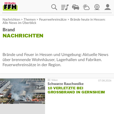
Playlist
Staupilot
Wetter
Webcam
Mein
Nachrichten
>
Themen
>
Feuerwehreinsätze
>
Brände heute in Hessen:
Alle News im Überblick
Brand
NACHRICHTEN
Brände und Feuer in Hessen und Umgebung: Aktuelle News
über brennende Wohnhäuser, Lagerhallen und Fabriken.
Feuerwehreinsätze in der Region.
07.08.2026
Schwarze Rauchwolke
10 VERLETZTE BEI
GROSSBRAND IN GERNSHEIM