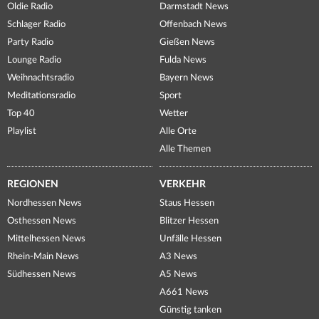
Oldie Radio
Darmstadt News
Schlager Radio
Offenbach News
Party Radio
Gießen News
Lounge Radio
Fulda News
Weihnachtsradio
Bayern News
Meditationsradio
Sport
Top 40
Wetter
Playlist
Alle Orte
Alle Themen
REGIONEN
VERKEHR
Nordhessen News
Staus Hessen
Osthessen News
Blitzer Hessen
Mittelhessen News
Unfälle Hessen
Rhein-Main News
A3 News
Südhessen News
A5 News
A661 News
Günstig tanken