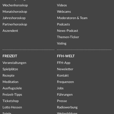
Wochenhoroskop
Videos
Monatshoroskop
Webcams
Jahreshoroskop
Moderatoren & Team
Partnerhoroskop
Podcasts
Aszendent
News-Podcast
Themen-Ticker
Voting
FREIZEIT
FFH-WELT
Veranstaltungen
FFH-App
Spielplätze
Newsletter
Rezepte
Kontakt
Meditation
Frequenzen
Ausflugsziele
Jobs
Freizeit-Tipps
Führungen
Ticketshop
Presse
Lotto Hessen
Radiowerbung
Spiele
Weiterbildung