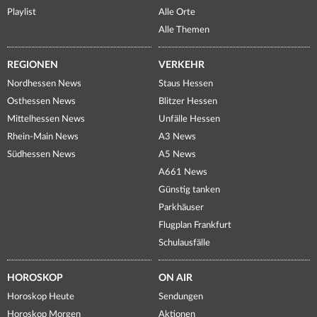
Playlist
Alle Orte
Alle Themen
REGIONEN
VERKEHR
Nordhessen News
Staus Hessen
Osthessen News
Blitzer Hessen
Mittelhessen News
Unfälle Hessen
Rhein-Main News
A3 News
Südhessen News
A5 News
A661 News
Günstig tanken
Parkhäuser
Flugplan Frankfurt
Schulausfälle
HOROSKOP
ON AIR
Horoskop Heute
Sendungen
Horoskop Morgen
Aktionen