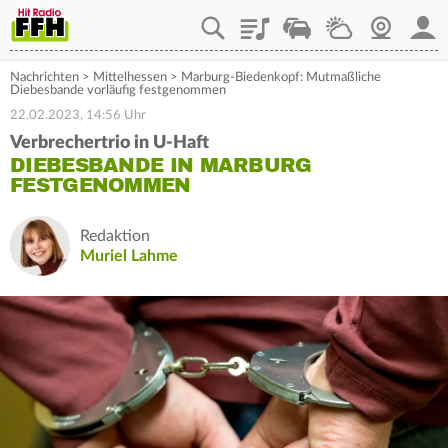
Playlist
Staupilot
Wetter
Webcam
Mein
Nachrichten
>
Mittelhessen
>
Marburg-Biedenkopf: Mutmaßliche
Diebesbande vorläufig festgenommen
22.02.2023, 14:56 Uhr
Verbrechertrio in U-Haft
DIEBESBANDE IN MARBURG
FESTGENOMMEN
Redaktion
Muriel Lahme