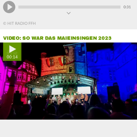
0:31
© HIT RADIO FFH
VIDEO: SO WAR DAS MAIEINSINGEN 2023
00:14
0
seconds
of
0