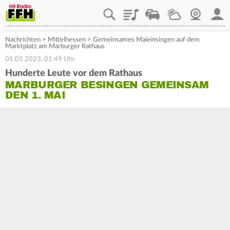
Playlist
Staupilot
Wetter
Webcam
Mein
Nachrichten
>
Mittelhessen
>
Gemeinsames Maieinsingen auf dem
Marktplatz am Marburger Rathaus
01.05.2023, 01:49 Uhr
Hunderte Leute vor dem Rathaus
MARBURGER BESINGEN GEMEINSAM
DEN 1. MAI