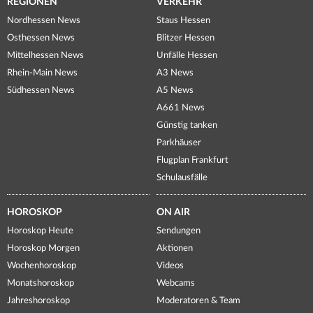
REGIONEN
VERKEHR
Nordhessen News
Staus Hessen
Osthessen News
Blitzer Hessen
Mittelhessen News
Unfälle Hessen
Rhein-Main News
A3 News
Südhessen News
A5 News
A661 News
Günstig tanken
Parkhäuser
Flugplan Frankfurt
Schulausfälle
HOROSKOP
ON AIR
Horoskop Heute
Sendungen
Horoskop Morgen
Aktionen
Wochenhoroskop
Videos
Monatshoroskop
Webcams
Jahreshoroskop
Moderatoren & Team