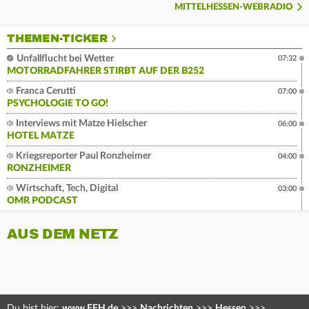
MITTELHESSEN-WEBRADIO
THEMEN-TICKER
Unfallflucht bei Wetter
07:32
MOTORRADFAHRER STIRBT AUF DER B252
Franca Cerutti
07:00
PSYCHOLOGIE TO GO!
Interviews mit Matze Hielscher
06:00
HOTEL MATZE
Kriegsreporter Paul Ronzheimer
04:00
RONZHEIMER
Wirtschaft, Tech, Digital
03:00
OMR PODCAST
AUS DEM NETZ
Du bist hier:
www.FFH.de
>>>
Nachrichten
>>>
Hessen
>>>