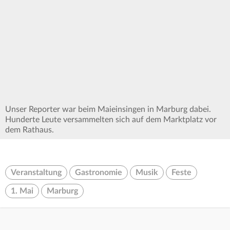
seconds
Unser Reporter war beim Maieinsingen in Marburg dabei.
Hunderte Leute versammelten sich auf dem Marktplatz vor
dem Rathaus.
Veranstaltung
Gastronomie
Musik
Feste
1. Mai
Marburg