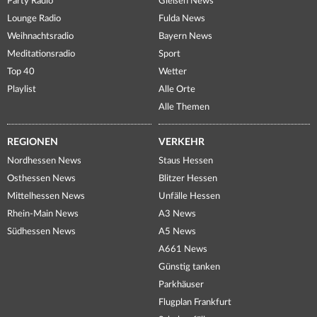
Party Radio
Gießen News
Lounge Radio
Fulda News
Weihnachtsradio
Bayern News
Meditationsradio
Sport
Top 40
Wetter
Playlist
Alle Orte
Alle Themen
REGIONEN
VERKEHR
Nordhessen News
Staus Hessen
Osthessen News
Blitzer Hessen
Mittelhessen News
Unfälle Hessen
Rhein-Main News
A3 News
Südhessen News
A5 News
A661 News
Günstig tanken
Parkhäuser
Flugplan Frankfurt