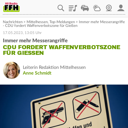
Playlist
Staupilot
Wetter
Webcam
Mein
Nachrichten
>
Mittelhessen
,
Top-Meldungen
>
Immer mehr Messerangriffe
- CDU fordert Waffenverbotszone für Gießen
17.05.2023, 13:05 Uhr
Immer mehr Messerangriffe
CDU FORDERT WAFFENVERBOTSZONE
FÜR GIESSEN
Leiterin Redaktion Mittelhessen
Anne Schmidt