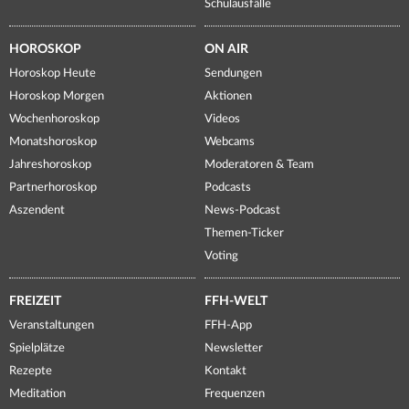
Schulausfälle
HOROSKOP
ON AIR
Horoskop Heute
Sendungen
Horoskop Morgen
Aktionen
Wochenhoroskop
Videos
Monatshoroskop
Webcams
Jahreshoroskop
Moderatoren & Team
Partnerhoroskop
Podcasts
Aszendent
News-Podcast
Themen-Ticker
Voting
FREIZEIT
FFH-WELT
Veranstaltungen
FFH-App
Spielplätze
Newsletter
Rezepte
Kontakt
Meditation
Frequenzen