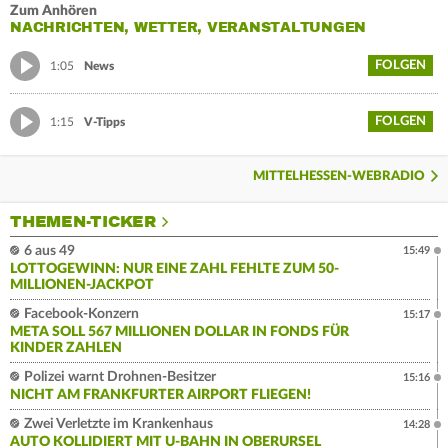
Zum Anhören
NACHRICHTEN, WETTER, VERANSTALTUNGEN
FOLGEN
1:05
News
FOLGEN
1:15
V-Tipps
MITTELHESSEN-WEBRADIO
THEMEN-TICKER
6 aus 49
15:49
LOTTOGEWINN: NUR EINE ZAHL FEHLTE ZUM 50-
MILLIONEN-JACKPOT
Facebook-Konzern
15:17
META SOLL 567 MILLIONEN DOLLAR IN FONDS FÜR
KINDER ZAHLEN
Polizei warnt Drohnen-Besitzer
15:16
NICHT AM FRANKFURTER AIRPORT FLIEGEN!
Zwei Verletzte im Krankenhaus
14:28
AUTO KOLLIDIERT MIT U-BAHN IN OBERURSEL