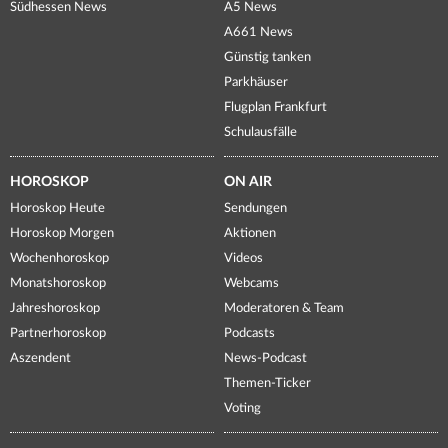
Südhessen News
A5 News
A661 News
Günstig tanken
Parkhäuser
Flugplan Frankfurt
Schulausfälle
HOROSKOP
ON AIR
Horoskop Heute
Sendungen
Horoskop Morgen
Aktionen
Wochenhoroskop
Videos
Monatshoroskop
Webcams
Jahreshoroskop
Moderatoren & Team
Partnerhoroskop
Podcasts
Aszendent
News-Podcast
Themen-Ticker
Voting