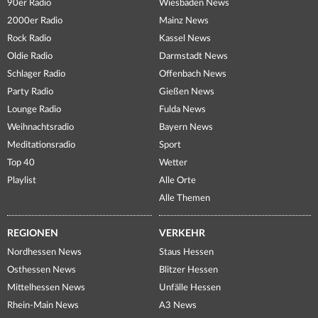
90er Radio
Wiesbaden News
2000er Radio
Mainz News
Rock Radio
Kassel News
Oldie Radio
Darmstadt News
Schlager Radio
Offenbach News
Party Radio
Gießen News
Lounge Radio
Fulda News
Weihnachtsradio
Bayern News
Meditationsradio
Sport
Top 40
Wetter
Playlist
Alle Orte
Alle Themen
REGIONEN
VERKEHR
Nordhessen News
Staus Hessen
Osthessen News
Blitzer Hessen
Mittelhessen News
Unfälle Hessen
Rhein-Main News
A3 News