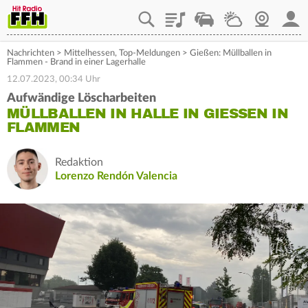
Playlist
Staupilot
Wetter
Webcam
Mein
Nachrichten
>
Mittelhessen
,
Top-Meldungen
>
Gießen: Müllballen in
Flammen - Brand in einer Lagerhalle
12.07.2023, 00:34 Uhr
Aufwändige Löscharbeiten
MÜLLBALLEN IN HALLE IN GIESSEN IN F
LAMMEN
Redaktion
Lorenzo Rendón Valencia