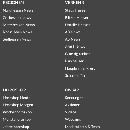
REGIONEN
VERKEHR
Nordhessen News
Staus Hessen
Osthessen News
Blitzer Hessen
Mittelhessen News
Unfälle Hessen
Rhein-Main News
A3 News
Südhessen News
A5 News
A661 News
Günstig tanken
Parkhäuser
Flugplan Frankfurt
Schulausfälle
HOROSKOP
ON AIR
Horoskop Heute
Sendungen
Horoskop Morgen
Aktionen
Wochenhoroskop
Videos
Monatshoroskop
Webcams
Jahreshoroskop
Moderatoren & Team