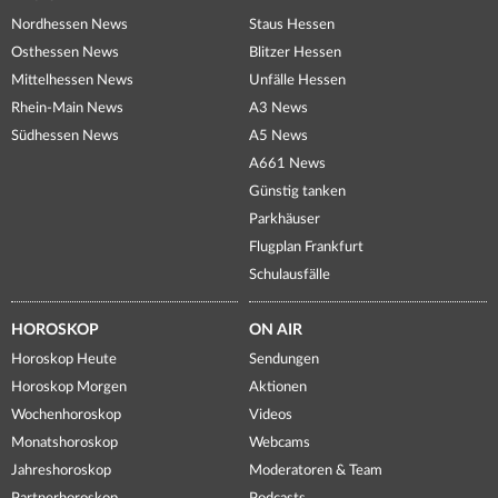
Nordhessen News
Staus Hessen
Osthessen News
Blitzer Hessen
Mittelhessen News
Unfälle Hessen
Rhein-Main News
A3 News
Südhessen News
A5 News
A661 News
Günstig tanken
Parkhäuser
Flugplan Frankfurt
Schulausfälle
HOROSKOP
ON AIR
Horoskop Heute
Sendungen
Horoskop Morgen
Aktionen
Wochenhoroskop
Videos
Monatshoroskop
Webcams
Jahreshoroskop
Moderatoren & Team