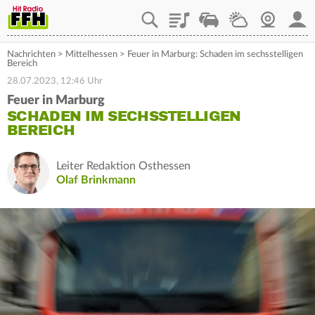
Playlist
Staupilot
Wetter
Webcam
Mein
Nachrichten
>
Mittelhessen
>
Feuer in Marburg: Schaden im sechsstelligen
Bereich
28.07.2023, 12:46 Uhr
Feuer in Marburg
SCHADEN IM SECHSSTELLIGEN
BEREICH
Leiter Redaktion Osthessen
Olaf Brinkmann