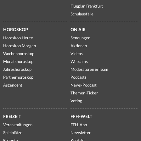
Flugplan Frankfurt
Schulausfälle
HOROSKOP
ON AIR
Horoskop Heute
Sendungen
Horoskop Morgen
Aktionen
Wochenhoroskop
Videos
Monatshoroskop
Webcams
Jahreshoroskop
Moderatoren & Team
Partnerhoroskop
Podcasts
Aszendent
News-Podcast
Themen-Ticker
Voting
FREIZEIT
FFH-WELT
Veranstaltungen
FFH-App
Spielplätze
Newsletter
Rezepte
Kontakt