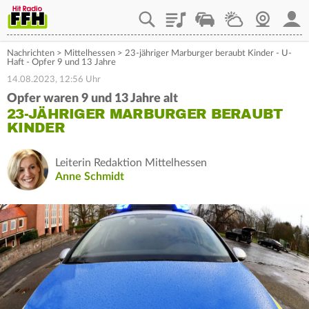
Playlist
Staupilot
Wetter
Webcam
Mein
Nachrichten
>
Mittelhessen
>
23-jähriger Marburger beraubt Kinder - U-
Haft - Opfer 9 und 13 Jahre
14.08.2023, 12:56 Uhr
Opfer waren 9 und 13 Jahre alt
23-JÄHRIGER MARBURGER BERAUBT
KINDER
Leiterin Redaktion Mittelhessen
Anne Schmidt