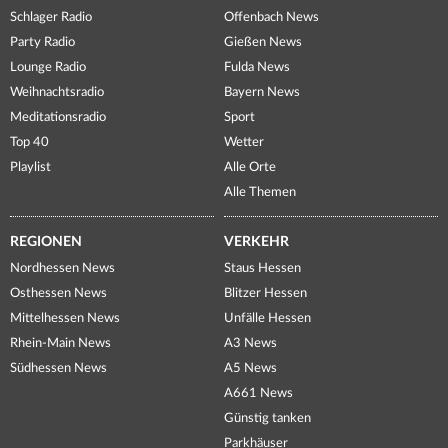
Schlager Radio
Offenbach News
Party Radio
Gießen News
Lounge Radio
Fulda News
Weihnachtsradio
Bayern News
Meditationsradio
Sport
Top 40
Wetter
Playlist
Alle Orte
Alle Themen
REGIONEN
VERKEHR
Nordhessen News
Staus Hessen
Osthessen News
Blitzer Hessen
Mittelhessen News
Unfälle Hessen
Rhein-Main News
A3 News
Südhessen News
A5 News
A661 News
Günstig tanken
Parkhäuser