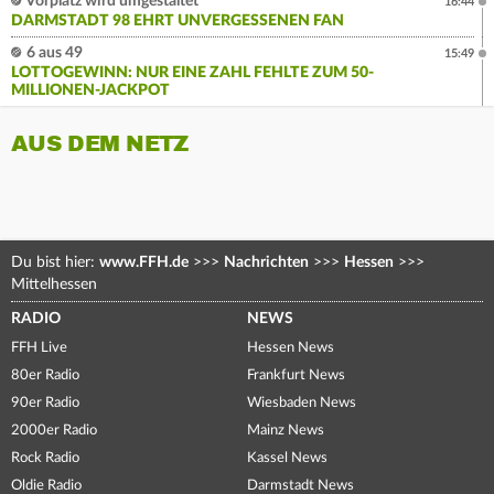
Vorplatz wird umgestaltet
16:44
DARMSTADT 98 EHRT UNVERGESSENEN FAN
6 aus 49
15:49
LOTTOGEWINN: NUR EINE ZAHL FEHLTE ZUM 50-
MILLIONEN-JACKPOT
AUS DEM NETZ
Du bist hier:
www.FFH.de
>>>
Nachrichten
>>>
Hessen
>>>
Mittelhessen
RADIO
NEWS
FFH Live
Hessen News
80er Radio
Frankfurt News
90er Radio
Wiesbaden News
2000er Radio
Mainz News
Rock Radio
Kassel News
Oldie Radio
Darmstadt News