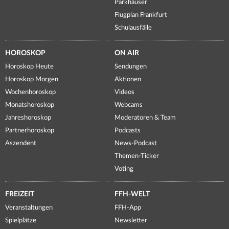
Parkhäuser
Flugplan Frankfurt
Schulausfälle
HOROSKOP
ON AIR
Horoskop Heute
Sendungen
Horoskop Morgen
Aktionen
Wochenhoroskop
Videos
Monatshoroskop
Webcams
Jahreshoroskop
Moderatoren & Team
Partnerhoroskop
Podcasts
Aszendent
News-Podcast
Themen-Ticker
Voting
FREIZEIT
FFH-WELT
Veranstaltungen
FFH-App
Spielplätze
Newsletter