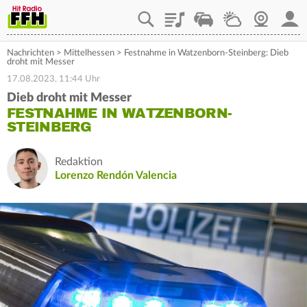
Playlist
Staupilot
Wetter
Webcam
Mein
Nachrichten
>
Mittelhessen
>
Festnahme in Watzenborn-Steinberg: Dieb
droht mit Messer
17.08.2023, 11:44 Uhr
Dieb droht mit Messer
FESTNAHME IN WATZENBORN-
STEINBERG
Redaktion
Lorenzo Rendón Valencia