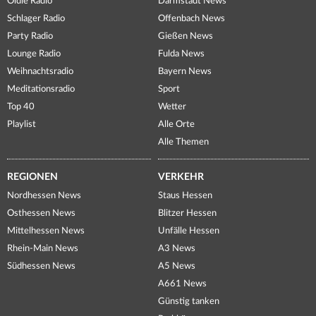
Oldie Radio
Darmstadt News
Schlager Radio
Offenbach News
Party Radio
Gießen News
Lounge Radio
Fulda News
Weihnachtsradio
Bayern News
Meditationsradio
Sport
Top 40
Wetter
Playlist
Alle Orte
Alle Themen
REGIONEN
VERKEHR
Nordhessen News
Staus Hessen
Osthessen News
Blitzer Hessen
Mittelhessen News
Unfälle Hessen
Rhein-Main News
A3 News
Südhessen News
A5 News
A661 News
Günstig tanken