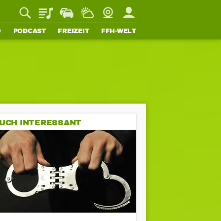
Playlist
Staupilot
Wetter
Webcam
Mein FFH
O
PODCAST
FREIZEIT
FFH-WELT
UCH INTERESSANT