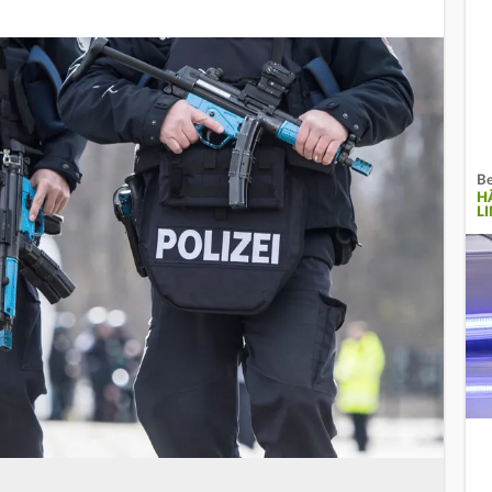
Be
H
L