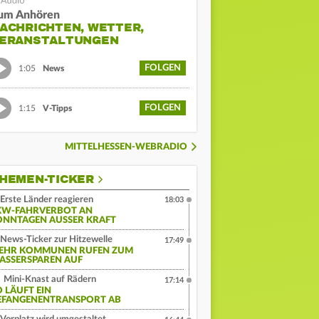
um Anhören
ACHRICHTEN, WETTER,
ERANSTALTUNGEN
FOLGEN
1:05
News
FOLGEN
1:15
V-Tipps
MITTELHESSEN-WEBRADIO
HEMEN-TICKER
Erste Länder reagieren
18:03
KW-FAHRVERBOT AN
ONNTAGEN AUSSER KRAFT
News-Ticker zur Hitzewelle
17:49
EHR KOMMUNEN RUFEN ZUM
ASSERSPAREN AUF
Mini-Knast auf Rädern
17:14
O LÄUFT EIN
EFANGENENTRANSPORT AB