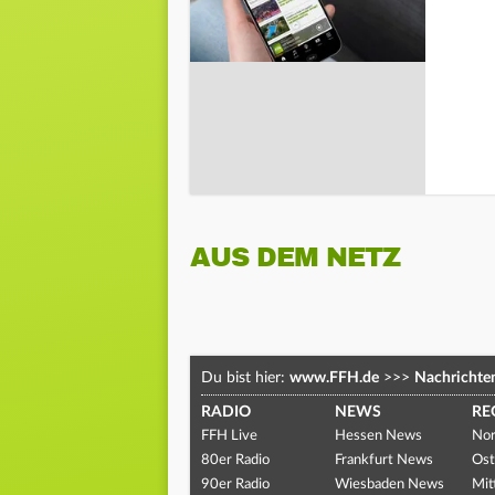
AUS DEM NETZ
Du bist hier:
www.FFH.de
>>>
Nachrichte
RADIO
NEWS
RE
FFH Live
Hessen News
Nor
80er Radio
Frankfurt News
Ost
90er Radio
Wiesbaden News
Mit