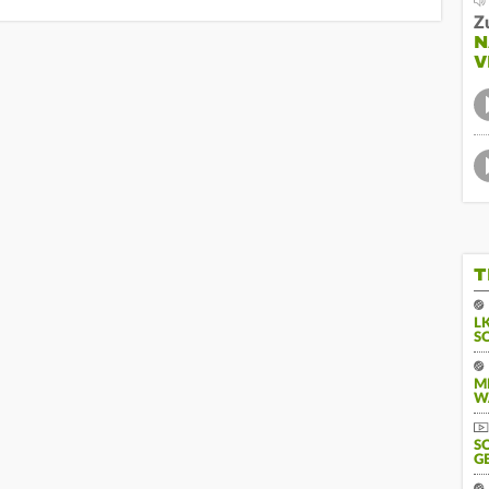
Z
N
V
T
L
S
M
W
S
G