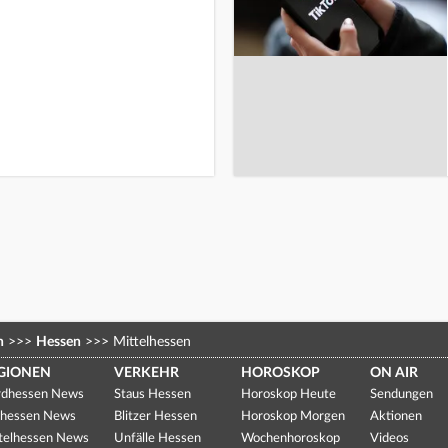
n
>>>
Hessen
>>>
Mittelhessen
GIONEN
VERKEHR
HOROSKOP
ON AIR
dhessen News
Staus Hessen
Horoskop Heute
Sendungen
hessen News
Blitzer Hessen
Horoskop Morgen
Aktionen
telhessen News
Unfälle Hessen
Wochenhoroskop
Videos