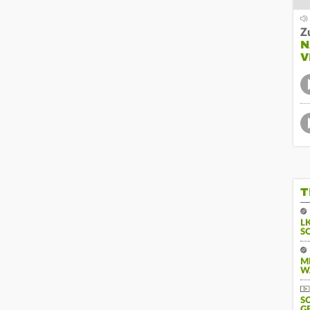
Z
N
V
T
L
S
M
W
S
G