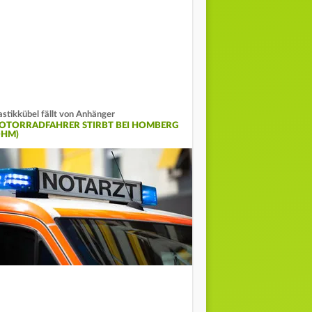
astikkübel fällt von Anhänger
OTORRADFAHRER STIRBT BEI HOMBERG
OHM)