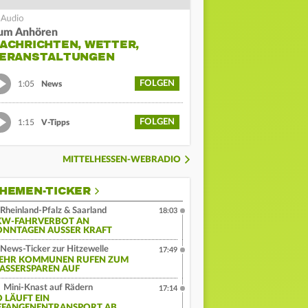
um Anhören
ACHRICHTEN, WETTER,
ERANSTALTUNGEN
FOLGEN
1:05
News
FOLGEN
1:15
V-Tipps
MITTELHESSEN-WEBRADIO
HEMEN-TICKER
Rheinland-Pfalz & Saarland
18:03
KW-FAHRVERBOT AN
ONNTAGEN AUSSER KRAFT
News-Ticker zur Hitzewelle
17:49
EHR KOMMUNEN RUFEN ZUM
ASSERSPAREN AUF
Mini-Knast auf Rädern
17:14
O LÄUFT EIN
EFANGENENTRANSPORT AB