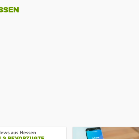
SSEN
ews aus Hessen
ALS BEVORZUGTE