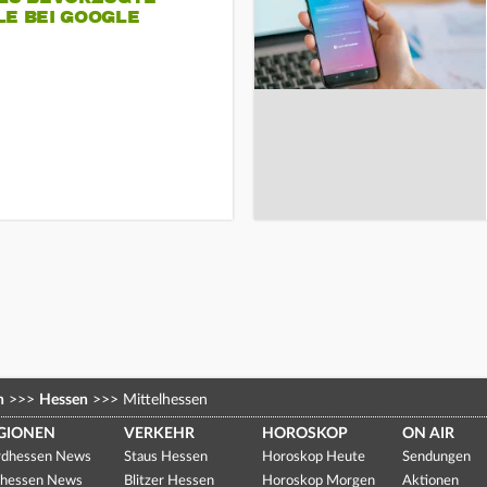
LE BEI GOOGLE
n
>>>
Hessen
>>>
Mittelhessen
GIONEN
VERKEHR
HOROSKOP
ON AIR
dhessen News
Staus Hessen
Horoskop Heute
Sendungen
hessen News
Blitzer Hessen
Horoskop Morgen
Aktionen