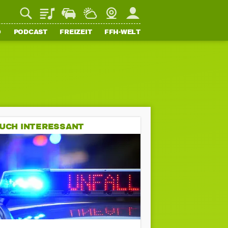
Playlist
Staupilot
Wetter
Webcam
Mein FFH
O
PODCAST
FREIZEIT
FFH-WELT
UCH INTERESSANT