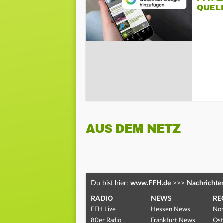
QUEL
AUS DEM NETZ
Du bist hier:
www.FFH.de
>>>
Nachrichte
RADIO
NEWS
RE
FFH Live
Hessen News
Nor
80er Radio
Frankfurt News
Ost