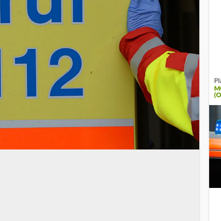
Pl
M
(