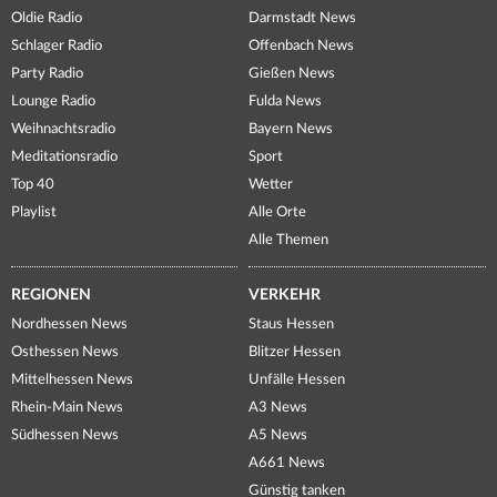
Oldie Radio
Darmstadt News
Schlager Radio
Offenbach News
Party Radio
Gießen News
Lounge Radio
Fulda News
Weihnachtsradio
Bayern News
Meditationsradio
Sport
Top 40
Wetter
Playlist
Alle Orte
Alle Themen
REGIONEN
VERKEHR
Nordhessen News
Staus Hessen
Osthessen News
Blitzer Hessen
Mittelhessen News
Unfälle Hessen
Rhein-Main News
A3 News
Südhessen News
A5 News
A661 News
Günstig tanken