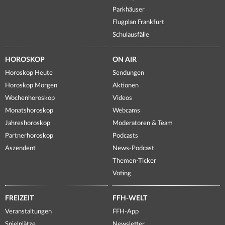
Parkhäuser
Flugplan Frankfurt
Schulausfälle
HOROSKOP
ON AIR
Horoskop Heute
Sendungen
Horoskop Morgen
Aktionen
Wochenhoroskop
Videos
Monatshoroskop
Webcams
Jahreshoroskop
Moderatoren & Team
Partnerhoroskop
Podcasts
Aszendent
News-Podcast
Themen-Ticker
Voting
FREIZEIT
FFH-WELT
Veranstaltungen
FFH-App
Spielplätze
Newsletter