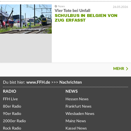
26.05.2026
Vier Tote bei Unfall
SCHULBUS IN BELGIEN VON
ZUG ERFASST
MEHR
Du bist hier:
www.FFH.de
>>>
Nachrichten
RADIO
NEWS
FFH Live
Hessen News
80er Radio
Frankfurt News
90er Radio
Wiesbaden News
2000er Radio
Mainz News
Rock Radio
Kassel News