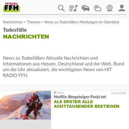
Playlist
Staupilot
Wetter
Webcam
Mein
Nachrichten
>
Themen
>
News zu Todesfällen: Meldungen im Überblick
Todesfälle
NACHRICHTEN
News zu Todesfällen: Aktuelle Nachrichten und
Informationen aus Hessen, Deutschland und der Welt. Rund
um die Uhr aktualisiert, die wichtigsten News von HIT
RADIO FFH.
03.08.2026
Netflix-Bergsteiger Purja tot
ALS ERSTER ALLE
ACHTTAUSENDER BESTIEGEN