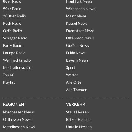
80er Radio
Frankfurt News
90er Radio
Wiesbaden News
2000er Radio
Mainz News
Rock Radio
Kassel News
Oldie Radio
Darmstadt News
Schlager Radio
Offenbach News
Party Radio
Gießen News
Lounge Radio
Fulda News
Weihnachtsradio
Bayern News
Meditationsradio
Sport
Top 40
Wetter
Playlist
Alle Orte
Alle Themen
REGIONEN
VERKEHR
Nordhessen News
Staus Hessen
Osthessen News
Blitzer Hessen
Mittelhessen News
Unfälle Hessen