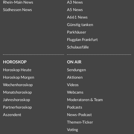
Rhein-Main News
A3 News
Südhessen News
A5 News
A661 News
Günstig tanken
Parkhäuser
Flugplan Frankfurt
Schulausfälle
HOROSKOP
ON AIR
Horoskop Heute
Sendungen
Horoskop Morgen
Aktionen
Wochenhoroskop
Videos
Monatshoroskop
Webcams
Jahreshoroskop
Moderatoren & Team
Partnerhoroskop
Podcasts
Aszendent
News-Podcast
Themen-Ticker
Voting