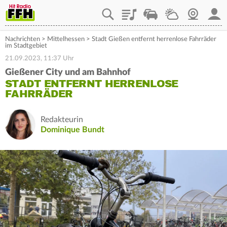
Playlist
Staupilot
Wetter
Webcam
Mein
Nachrichten
>
Mittelhessen
>
Stadt Gießen entfernt herrenlose Fahrräder
im Stadtgebiet
21.09.2023, 11:37 Uhr
Gießener City und am Bahnhof
STADT ENTFERNT HERRENLOSE
FAHRRÄDER
Redakteurin
Dominique Bundt