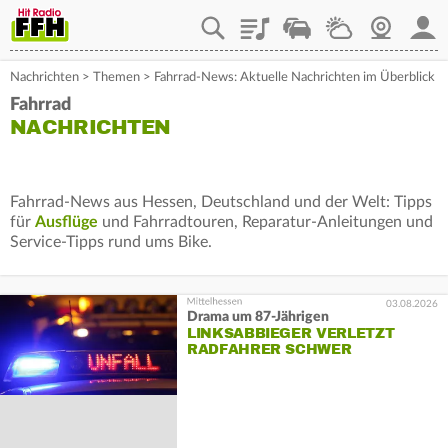
Playlist
Staupilot
Wetter
Webcam
Mein
Nachrichten
>
Themen
>
Fahrrad-News: Aktuelle Nachrichten im Überblick
Fahrrad
NACHRICHTEN
Fahrrad-News aus Hessen, Deutschland und der Welt: Tipps
für
Ausflüge
und Fahrradtouren, Reparatur-Anleitungen und
Service-Tipps rund ums Bike.
03.08.2026
Drama um 87-Jährigen
LINKSABBIEGER VERLETZT
RADFAHRER SCHWER