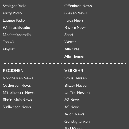
Schlager Radio
Offenbach News
Party Radio
Gießen News
Lounge Radio
Fulda News
Weihnachtsradio
Bayern News
Meditationsradio
Sport
Top 40
Wetter
Playlist
Alle Orte
Alle Themen
REGIONEN
VERKEHR
Nordhessen News
Staus Hessen
Osthessen News
Blitzer Hessen
Mittelhessen News
Unfälle Hessen
Rhein-Main News
A3 News
Südhessen News
A5 News
A661 News
Günstig tanken
Parkhäuser