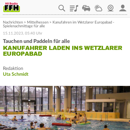
Playlist
Staupilot
Wetter
Webcam
Mein
Nachrichten
>
Mittelhessen
>
Kanufahren im Wetzlarer Europabad -
Spielenachmittage für alle
15.11.2023, 05:40 Uhr
Tauchen und Paddeln für alle
KANUFAHRER LADEN INS WETZLARER
EUROPABAD
Redaktion
Uta Schmidt