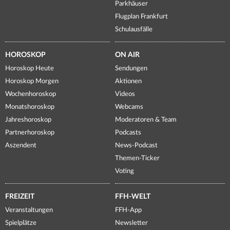
Parkhäuser
Flugplan Frankfurt
Schulausfälle
HOROSKOP
ON AIR
Horoskop Heute
Sendungen
Horoskop Morgen
Aktionen
Wochenhoroskop
Videos
Monatshoroskop
Webcams
Jahreshoroskop
Moderatoren & Team
Partnerhoroskop
Podcasts
Aszendent
News-Podcast
Themen-Ticker
Voting
FREIZEIT
FFH-WELT
Veranstaltungen
FFH-App
Spielplätze
Newsletter