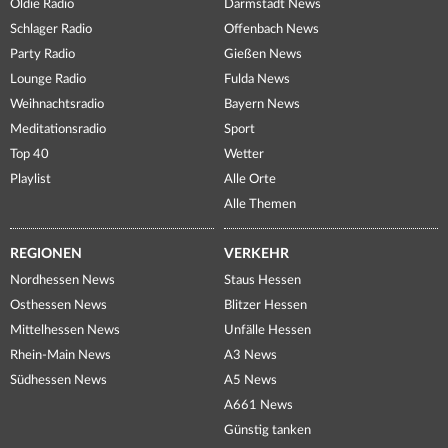
Oldie Radio
Darmstadt News
Schlager Radio
Offenbach News
Party Radio
Gießen News
Lounge Radio
Fulda News
Weihnachtsradio
Bayern News
Meditationsradio
Sport
Top 40
Wetter
Playlist
Alle Orte
Alle Themen
REGIONEN
VERKEHR
Nordhessen News
Staus Hessen
Osthessen News
Blitzer Hessen
Mittelhessen News
Unfälle Hessen
Rhein-Main News
A3 News
Südhessen News
A5 News
A661 News
Günstig tanken