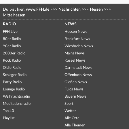
Du bist hier:
www.FFH.de
>>>
Nachrichten
>>>
Hessen
>>>
Mittelhessen
RADIO
NEWS
FFH Live
Hessen News
80er Radio
Frankfurt News
90er Radio
Wiesbaden News
2000er Radio
Mainz News
Rock Radio
Kassel News
Oldie Radio
Darmstadt News
Schlager Radio
Offenbach News
Party Radio
Gießen News
Lounge Radio
Fulda News
Weihnachtsradio
Bayern News
Meditationsradio
Sport
Top 40
Wetter
Playlist
Alle Orte
Alle Themen