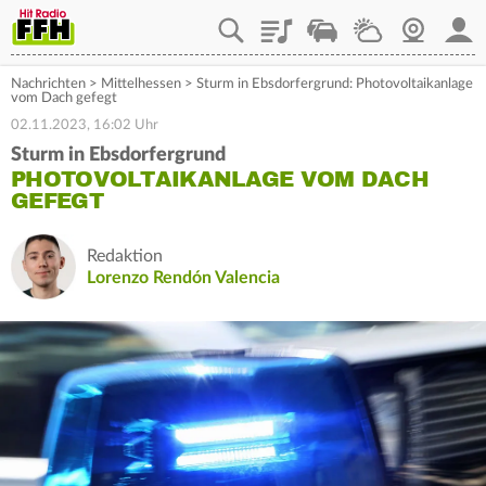
Playlist
Staupilot
Wetter
Webcam
Mein
Nachrichten
>
Mittelhessen
>
Sturm in Ebsdorfergrund: Photovoltaikanlage
vom Dach gefegt
02.11.2023, 16:02 Uhr
Sturm in Ebsdorfergrund
PHOTOVOLTAIKANLAGE VOM DACH
GEFEGT
Redaktion
Lorenzo Rendón Valencia