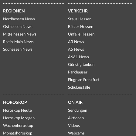
REGIONEN
VERKEHR
Nordhessen News
Staus Hessen
Osthessen News
Blitzer Hessen
Mittelhessen News
Unfälle Hessen
Rhein-Main News
A3 News
Südhessen News
A5 News
A661 News
Günstig tanken
Parkhäuser
Flugplan Frankfurt
Schulausfälle
HOROSKOP
ON AIR
Horoskop Heute
Sendungen
Horoskop Morgen
Aktionen
Wochenhoroskop
Videos
Monatshoroskop
Webcams