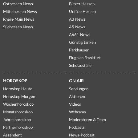
Osthessen News
Blitzer Hessen
Mittelhessen News
Unfälle Hessen
Rhein-Main News
A3 News
Südhessen News
A5 News
A661 News
Günstig tanken
Parkhäuser
Flugplan Frankfurt
Schulausfälle
HOROSKOP
ON AIR
Horoskop Heute
Sendungen
Horoskop Morgen
Aktionen
Wochenhoroskop
Videos
Monatshoroskop
Webcams
Jahreshoroskop
Moderatoren & Team
Partnerhoroskop
Podcasts
Aszendent
News-Podcast