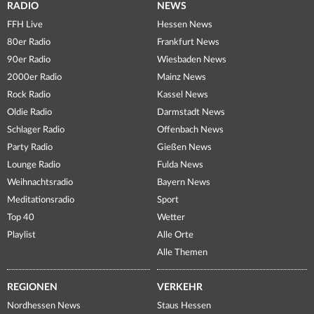
RADIO
NEWS
FFH Live
Hessen News
80er Radio
Frankfurt News
90er Radio
Wiesbaden News
2000er Radio
Mainz News
Rock Radio
Kassel News
Oldie Radio
Darmstadt News
Schlager Radio
Offenbach News
Party Radio
Gießen News
Lounge Radio
Fulda News
Weihnachtsradio
Bayern News
Meditationsradio
Sport
Top 40
Wetter
Playlist
Alle Orte
Alle Themen
REGIONEN
VERKEHR
Nordhessen News
Staus Hessen