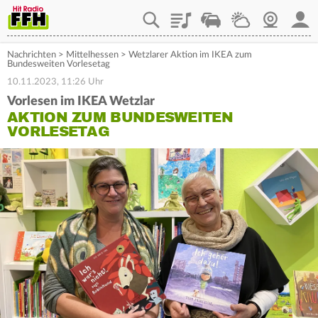
Playlist
Staupilot
Wetter
Webcam
Mein
Nachrichten
>
Mittelhessen
>
Wetzlarer Aktion im IKEA zum
Bundesweiten Vorlesetag
10.11.2023, 11:26 Uhr
Vorlesen im IKEA Wetzlar
AKTION ZUM BUNDESWEITEN
VORLESETAG