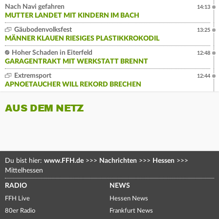
Nach Navi gefahren
14:13
MUTTER LANDET MIT KINDERN IM BACH
Gäubodenvolksfest
13:25
MÄNNER KLAUEN RIESIGES PLASTIKKROKODIL
Hoher Schaden in Eiterfeld
12:48
GARAGENTRAKT MIT WERKSTATT BRENNT
Extremsport
12:44
APNOETAUCHER WILL REKORD BRECHEN
AUS DEM NETZ
Du bist hier:
www.FFH.de
>>>
Nachrichten
>>>
Hessen
>>>
Mittelhessen
RADIO
NEWS
FFH Live
Hessen News
80er Radio
Frankfurt News