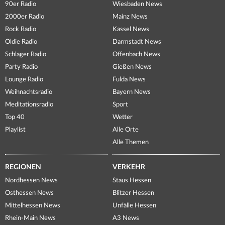
90er Radio
Wiesbaden News
2000er Radio
Mainz News
Rock Radio
Kassel News
Oldie Radio
Darmstadt News
Schlager Radio
Offenbach News
Party Radio
Gießen News
Lounge Radio
Fulda News
Weihnachtsradio
Bayern News
Meditationsradio
Sport
Top 40
Wetter
Playlist
Alle Orte
Alle Themen
REGIONEN
VERKEHR
Nordhessen News
Staus Hessen
Osthessen News
Blitzer Hessen
Mittelhessen News
Unfälle Hessen
Rhein-Main News
A3 News