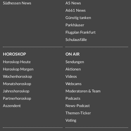
Südhessen News
A5 News
A661 News
Günstig tanken
Parkhäuser
Flugplan Frankfurt
Schulausfälle
HOROSKOP
ON AIR
Horoskop Heute
Sendungen
Horoskop Morgen
Aktionen
Wochenhoroskop
Videos
Monatshoroskop
Webcams
Jahreshoroskop
Moderatoren & Team
Partnerhoroskop
Podcasts
Aszendent
News-Podcast
Themen-Ticker
Voting