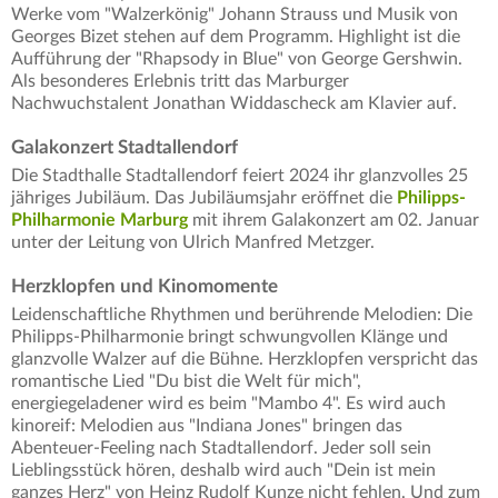
Werke vom "Walzerkönig" Johann Strauss und Musik von
Georges Bizet stehen auf dem Programm. Highlight ist die
Aufführung der "Rhapsody in Blue" von George Gershwin.
Als besonderes Erlebnis tritt das Marburger
Nachwuchstalent Jonathan Widdascheck am Klavier auf.
Galakonzert Stadtallendorf
Die Stadthalle Stadtallendorf feiert 2024 ihr glanzvolles 25
jähriges Jubiläum. Das Jubiläumsjahr eröffnet die
Philipps-
Philharmonie Marburg
mit ihrem Galakonzert am 02. Januar
unter der Leitung von Ulrich Manfred Metzger.
Herzklopfen und Kinomomente
Leidenschaftliche Rhythmen und berührende Melodien: Die
Philipps-Philharmonie bringt schwungvollen Klänge und
glanzvolle Walzer auf die Bühne. Herzklopfen verspricht das
romantische Lied "Du bist die Welt für mich",
energiegeladener wird es beim "Mambo 4". Es wird auch
kinoreif: Melodien aus "Indiana Jones" bringen das
Abenteuer-Feeling nach Stadtallendorf. Jeder soll sein
Lieblingsstück hören, deshalb wird auch "Dein ist mein
ganzes Herz" von Heinz Rudolf Kunze nicht fehlen. Und zum