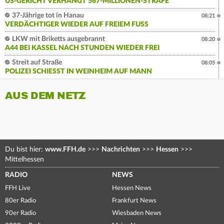
US-GERICHT VERHÄNGT 567-MILLIONEN-STRAFE
37-Jährige tot in Hanau
08:21
VERDÄCHTIGER WIEDER AUF FREIEM FUSS
LKW mit Briketts ausgebrannt
08:20
A44 BEI KASSEL NACH STUNDEN WIEDER FREI
Streit auf Straße
08:05
POLIZEI SCHIESST IN WEINHEIM AUF MANN
AUS DEM NETZ
Du bist hier:
www.FFH.de
>>>
Nachrichten
>>>
Hessen
>>>
Mittelhessen
RADIO
NEWS
FFH Live
Hessen News
80er Radio
Frankfurt News
90er Radio
Wiesbaden News