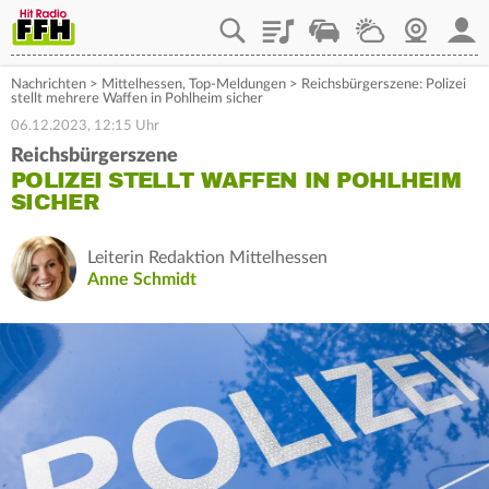
Playlist
Staupilot
Wetter
Webcam
Mein
Nachrichten
>
Mittelhessen
,
Top-Meldungen
>
Reichsbürgerszene: Polizei
stellt mehrere Waffen in Pohlheim sicher
06.12.2023, 12:15 Uhr
Reichsbürgerszene
POLIZEI STELLT WAFFEN IN POHLHEIM
SICHER
Leiterin Redaktion Mittelhessen
Anne Schmidt