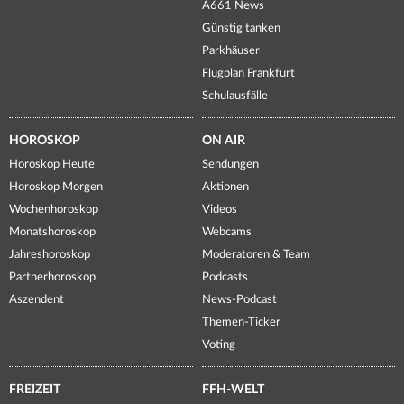
A661 News
Günstig tanken
Parkhäuser
Flugplan Frankfurt
Schulausfälle
HOROSKOP
ON AIR
Horoskop Heute
Sendungen
Horoskop Morgen
Aktionen
Wochenhoroskop
Videos
Monatshoroskop
Webcams
Jahreshoroskop
Moderatoren & Team
Partnerhoroskop
Podcasts
Aszendent
News-Podcast
Themen-Ticker
Voting
FREIZEIT
FFH-WELT