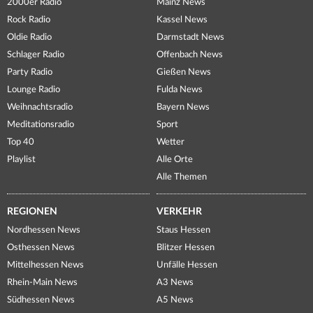
2000er Radio
Mainz News
Rock Radio
Kassel News
Oldie Radio
Darmstadt News
Schlager Radio
Offenbach News
Party Radio
Gießen News
Lounge Radio
Fulda News
Weihnachtsradio
Bayern News
Meditationsradio
Sport
Top 40
Wetter
Playlist
Alle Orte
Alle Themen
REGIONEN
VERKEHR
Nordhessen News
Staus Hessen
Osthessen News
Blitzer Hessen
Mittelhessen News
Unfälle Hessen
Rhein-Main News
A3 News
Südhessen News
A5 News