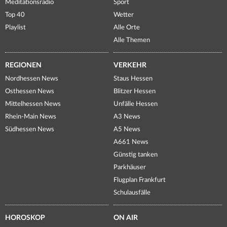
Meditationsradio
Sport
Top 40
Wetter
Playlist
Alle Orte
Alle Themen
REGIONEN
VERKEHR
Nordhessen News
Staus Hessen
Osthessen News
Blitzer Hessen
Mittelhessen News
Unfälle Hessen
Rhein-Main News
A3 News
Südhessen News
A5 News
A661 News
Günstig tanken
Parkhäuser
Flugplan Frankfurt
Schulausfälle
HOROSKOP
ON AIR