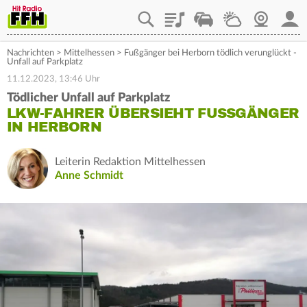
Playlist
Staupilot
Wetter
Webcam
Mein
Nachrichten
>
Mittelhessen
>
Fußgänger bei Herborn tödlich verunglückt -
Unfall auf Parkplatz
11.12.2023, 13:46 Uhr
Tödlicher Unfall auf Parkplatz
LKW-FAHRER ÜBERSIEHT FUSSGÄNGER I
N HERBORN
Leiterin Redaktion Mittelhessen
Anne Schmidt