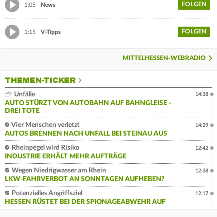
FOLGEN
1:05
News
FOLGEN
1:15
V-Tipps
MITTELHESSEN-WEBRADIO
THEMEN-TICKER
Unfälle
14:38
AUTO STÜRZT VON AUTOBAHN AUF BAHNGLEISE -
DREI TOTE
Vier Menschen verletzt
14:29
AUTOS BRENNEN NACH UNFALL BEI STEINAU AUS
Rheinpegel wird Risiko
12:42
INDUSTRIE ERHÄLT MEHR AUFTRÄGE
Wegen Niedrigwasser am Rhein
12:38
LKW-FAHRVERBOT AN SONNTAGEN AUFHEBEN?
Potenzielles Angriffsziel
12:17
HESSEN RÜSTET BEI DER SPIONAGEABWEHR AUF