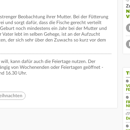
Z
N
V
strenger Beobachtung ihrer Mutter. Bei der Fütterung
 und sorgt dafür, dass die Fische gerecht verteilt
 Geburt noch mindestens ein Jahr bei der Mutter und
 Vater lebt im selben Gehege, ist an der Aufzucht
arten, der sich sehr über den Zuwachs so kurz vor dem
will, kann dafür auch die Feiertage nutzen. Der
hängig von Wochenenden oder Feiertagen geöffnet -
T
nd 16.30 Uhr.
V
F
ihnachten
F
N
D