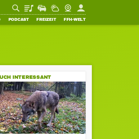
Playlist
Staupilot
Wetter
Webcam
Mein FFH
O
PODCAST
FREIZEIT
FFH-WELT
UCH INTERESSANT