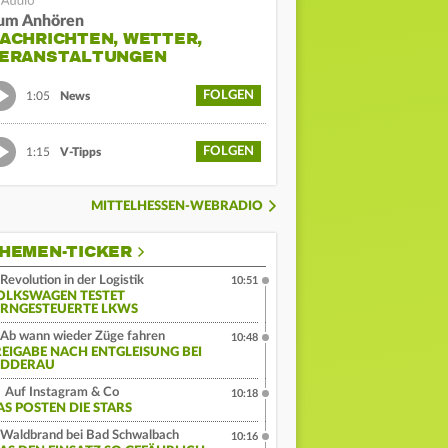
um Anhören
ACHRICHTEN, WETTER,
ERANSTALTUNGEN
FOLGEN
1:05
News
FOLGEN
1:15
V-Tipps
MITTELHESSEN-WEBRADIO
HEMEN-TICKER
Revolution in der Logistik
10:51
OLKSWAGEN TESTET
ERNGESTEUERTE LKWS
Ab wann wieder Züge fahren
10:48
REIGABE NACH ENTGLEISUNG BEI
IDDERAU
Auf Instagram & Co
10:18
AS POSTEN DIE STARS
Waldbrand bei Bad Schwalbach
10:16