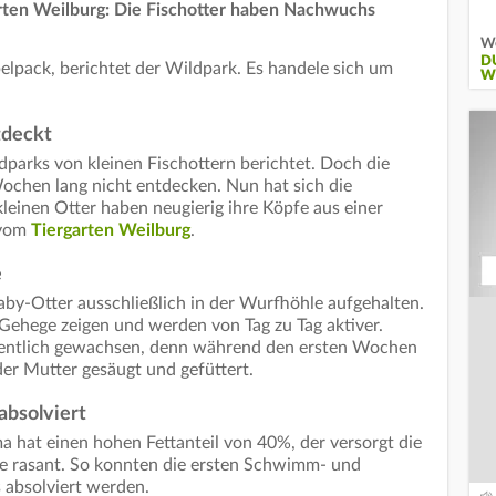
ten Weilburg: Die Fischotter haben Nachwuchs
Wö
D
elpack, berichtet der Wildpark. Es handele sich um
W
tdeckt
dparks von kleinen Fischottern berichtet. Doch die
ochen lang nicht entdecken. Nun hat sich die
leinen Otter haben neugierig ihre Köpfe aus einer
 vom
Tiergarten Weilburg
.
e
by-Otter ausschließlich in der Wurfhöhle aufgehalten.
Gehege zeigen und werden von Tag zu Tag aktiver.
rdentlich gewachsen, denn während den ersten Wochen
der Mutter gesäugt und gefüttert.
absolviert
 hat einen hohen Fettanteil von 40%, der versorgt die
ie rasant. So konnten die ersten Schwimm- und
 absolviert werden.