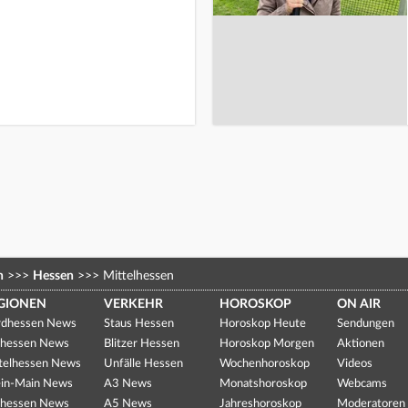
n
>>>
Hessen
>>>
Mittelhessen
GIONEN
VERKEHR
HOROSKOP
ON AIR
dhessen News
Staus Hessen
Horoskop Heute
Sendungen
hessen News
Blitzer Hessen
Horoskop Morgen
Aktionen
telhessen News
Unfälle Hessen
Wochenhoroskop
Videos
in-Main News
A3 News
Monatshoroskop
Webcams
hessen News
A5 News
Jahreshoroskop
Moderatoren