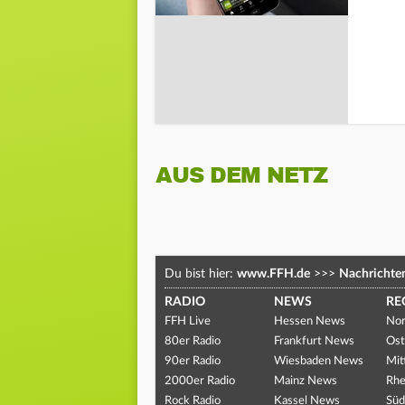
AUS DEM NETZ
Du bist hier:
www.FFH.de
>>>
Nachrichte
RADIO
NEWS
RE
FFH Live
Hessen News
Nor
80er Radio
Frankfurt News
Ost
90er Radio
Wiesbaden News
Mit
2000er Radio
Mainz News
Rhe
Rock Radio
Kassel News
Süd