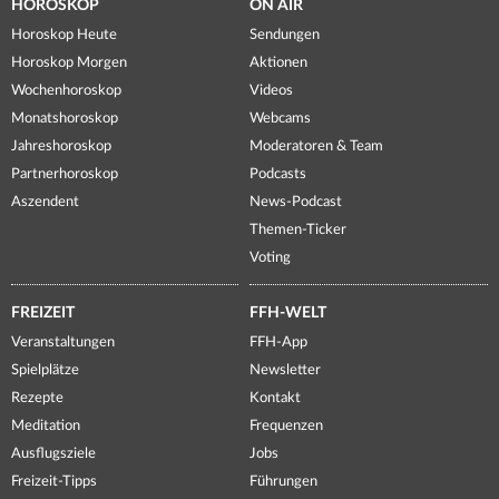
HOROSKOP
ON AIR
Horoskop Heute
Sendungen
Horoskop Morgen
Aktionen
Wochenhoroskop
Videos
Monatshoroskop
Webcams
Jahreshoroskop
Moderatoren & Team
Partnerhoroskop
Podcasts
Aszendent
News-Podcast
Themen-Ticker
Voting
FREIZEIT
FFH-WELT
Veranstaltungen
FFH-App
Spielplätze
Newsletter
Rezepte
Kontakt
Meditation
Frequenzen
Ausflugsziele
Jobs
Freizeit-Tipps
Führungen