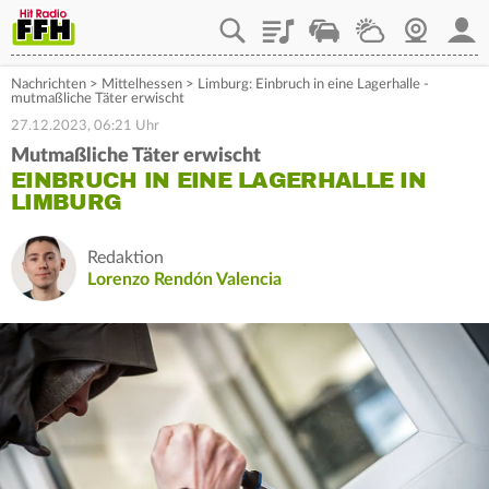
Playlist
Staupilot
Wetter
Webcam
Mein
Nachrichten
>
Mittelhessen
>
Limburg: Einbruch in eine Lagerhalle -
mutmaßliche Täter erwischt
27.12.2023, 06:21 Uhr
Mutmaßliche Täter erwischt
EINBRUCH IN EINE LAGERHALLE IN
LIMBURG
Redaktion
Lorenzo Rendón Valencia