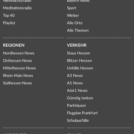
Weihnachtsradio
Bayern News
Meditationsradio
Sport
Top 40
Wetter
Playlist
Alle Orte
Alle Themen
REGIONEN
VERKEHR
Nordhessen News
Staus Hessen
Osthessen News
Blitzer Hessen
Mittelhessen News
Unfälle Hessen
Rhein-Main News
A3 News
Südhessen News
A5 News
A661 News
Günstig tanken
Parkhäuser
Flugplan Frankfurt
Schulausfälle