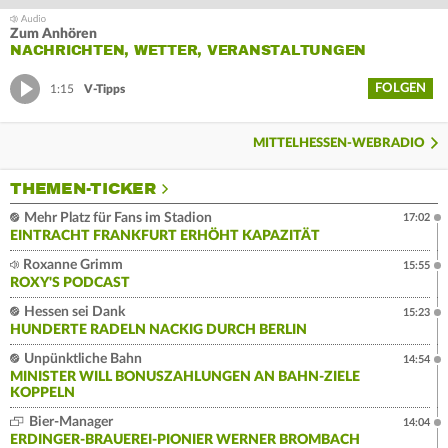
Zum Anhören
NACHRICHTEN, WETTER, VERANSTALTUNGEN
FOLGEN
1:15
V-Tipps
MITTELHESSEN-WEBRADIO
THEMEN-TICKER
Mehr Platz für Fans im Stadion
17:02
EINTRACHT FRANKFURT ERHÖHT KAPAZITÄT
Roxanne Grimm
15:55
ROXY'S PODCAST
Hessen sei Dank
15:23
HUNDERTE RADELN NACKIG DURCH BERLIN
Unpünktliche Bahn
14:54
MINISTER WILL BONUSZAHLUNGEN AN BAHN-ZIELE
KOPPELN
Bier-Manager
14:04
ERDINGER-BRAUEREI-PIONIER WERNER BROMBACH