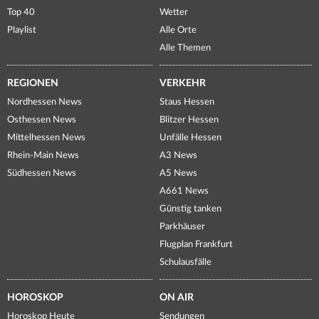
Top 40
Wetter
Playlist
Alle Orte
Alle Themen
REGIONEN
VERKEHR
Nordhessen News
Staus Hessen
Osthessen News
Blitzer Hessen
Mittelhessen News
Unfälle Hessen
Rhein-Main News
A3 News
Südhessen News
A5 News
A661 News
Günstig tanken
Parkhäuser
Flugplan Frankfurt
Schulausfälle
HOROSKOP
ON AIR
Horoskop Heute
Sendungen