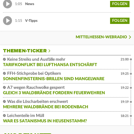
FOLGEN
1:05
News
FOLGEN
1:15
V-Tipps
MITTELHESSEN-WEBRADIO
THEMEN-TICKER
Keine Streiks und Ausfälle mehr
21:00
TARIFKONFLIKT BEI LUFTHANSA ENTSCHÄRFT
FFH-Stichprobe bei Optikern
19:25
SONNENFINSTERNIS-BRILLEN SIND MANGELWARE
A7 wegen Rauchwolke gesperrt
19:22
GLEICH 3 WALDBRÄNDE FORDERN FEUERWEHREN
Was die Löscharbeiten erschwert
19:19
MEHRERE WALDBRÄNDE BEI RODENBACH
Leichenteile im Müll
18:21
WAR ES SATANISMUS IN HEUSENSTAMM?