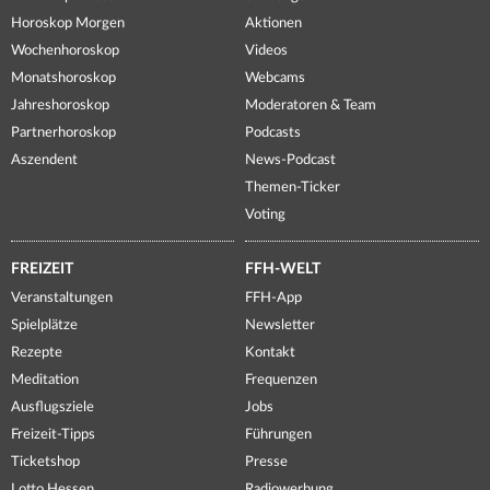
Horoskop Morgen
Aktionen
Wochenhoroskop
Videos
Monatshoroskop
Webcams
Jahreshoroskop
Moderatoren & Team
Partnerhoroskop
Podcasts
Aszendent
News-Podcast
Themen-Ticker
Voting
FREIZEIT
FFH-WELT
Veranstaltungen
FFH-App
Spielplätze
Newsletter
Rezepte
Kontakt
Meditation
Frequenzen
Ausflugsziele
Jobs
Freizeit-Tipps
Führungen
Ticketshop
Presse
Lotto Hessen
Radiowerbung