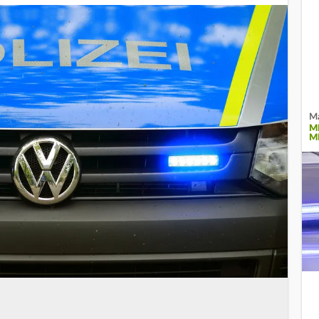
Ma
M
M