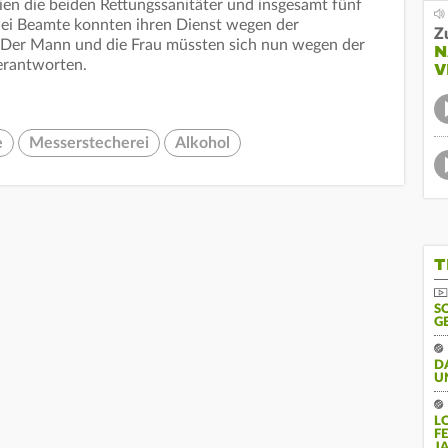
ien die beiden Rettungssanitäter und insgesamt fünf
Zwei Beamte konnten ihren Dienst wegen der
Z
. Der Mann und die Frau müssten sich nun wegen der
N
verantworten.
V
e
Messerstecherei
Alkohol
T
S
G
D
U
L
F
J