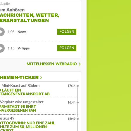
um Anhören
ACHRICHTEN, WETTER,
ERANSTALTUNGEN
FOLGEN
1:05
News
FOLGEN
1:15
V-Tipps
MITTELHESSEN-WEBRADIO
HEMEN-TICKER
Mini-Knast auf Rädern
17:14
O LÄUFT EIN
EFANGENENTRANSPORT AB
Vorplatz wird umgestaltet
16:44
ARMSTADT 98 EHRT
NVERGESSENEN FAN
6 aus 49
15:49
OTTOGEWINN: NUR EINE ZAHL
EHLTE ZUM 50-MILLIONEN-
ACKPOT