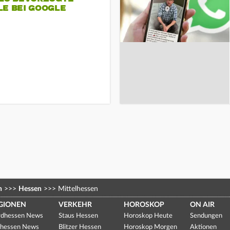
LE BEI GOOGLE
n
>>>
Hessen
>>>
Mittelhessen
GIONEN
VERKEHR
HOROSKOP
ON AIR
dhessen News
Staus Hessen
Horoskop Heute
Sendungen
hessen News
Blitzer Hessen
Horoskop Morgen
Aktionen