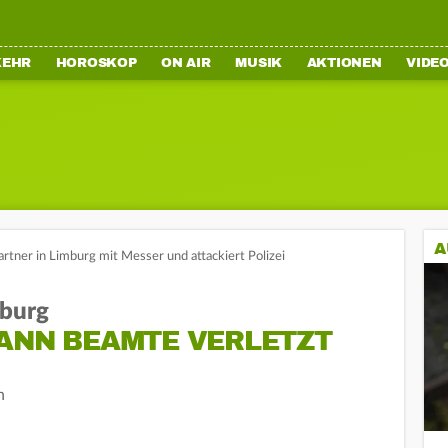
KEHR
HOROSKOP
ON AIR
MUSIK
AKTIONEN
VIDE
A
artner in Limburg mit Messer und attackiert Polizei
mburg
DANN BEAMTE VERLETZT
n