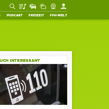
Playlist
Staupilot
Wetter
Webcam
Mein FFH
O
PODCAST
FREIZEIT
FFH-WELT
UCH INTERESSANT