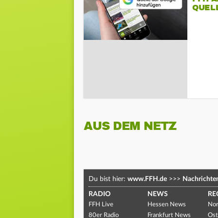
QUEL
AUS DEM NETZ
Du bist hier:
www.FFH.de
>>>
Nachrichte
RADIO
NEWS
RE
FFH Live
Hessen News
Nor
80er Radio
Frankfurt News
Ost