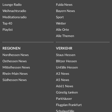
Lounge Radio
Fulda News
Weihnachtsradio
Bayern News
Meditationsradio
Sport
Top 40
Wetter
Playlist
Alle Orte
Alle Themen
REGIONEN
VERKEHR
Nordhessen News
Staus Hessen
Osthessen News
Blitzer Hessen
Mittelhessen News
Unfälle Hessen
Rhein-Main News
A3 News
Südhessen News
A5 News
A661 News
Günstig tanken
Parkhäuser
Flugplan Frankfurt
Schulausfälle