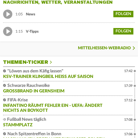
NACHRICHTEN, WETTER, VERANSTALTUNGEN
FOLGEN
1:05
News
FOLGEN
1:15
V-Tipps
MITTELHESSEN-WEBRADIO
THEMEN-TICKER
"Löwen aus dem Käfig lassen"
17:42
KSV-TRAINER KLINGBEIL HEISS AUF SAISON
Schwarze Rauchwolke
17:39
GROSSBRAND IN GERNSHEIM
FIFA-Krise
17:12
INFANTINO RÄUMT FEHLER EIN - UEFA: ÄNDERT
NICHTS AN BOYKOTT
Fußball News täglich
17:08
STAMMPLATZ
Nach Spitzentreffen in Bonn
17:06