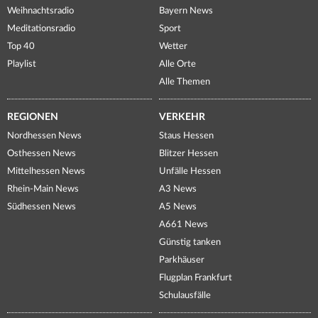
Weihnachtsradio
Bayern News
Meditationsradio
Sport
Top 40
Wetter
Playlist
Alle Orte
Alle Themen
REGIONEN
VERKEHR
Nordhessen News
Staus Hessen
Osthessen News
Blitzer Hessen
Mittelhessen News
Unfälle Hessen
Rhein-Main News
A3 News
Südhessen News
A5 News
A661 News
Günstig tanken
Parkhäuser
Flugplan Frankfurt
Schulausfälle