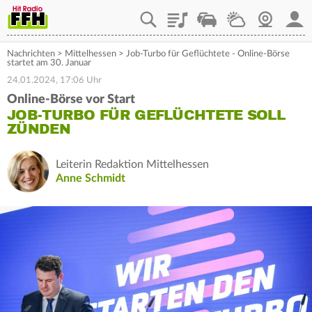
Playlist
Staupilot
Wetter
Webcam
Mein
Nachrichten
>
Mittelhessen
>
Job-Turbo für Geflüchtete - Online-Börse
startet am 30. Januar
24.01.2024, 17:06 Uhr
Online-Börse vor Start
JOB-TURBO FÜR GEFLÜCHTETE SOLL
ZÜNDEN
Leiterin Redaktion Mittelhessen
Anne Schmidt