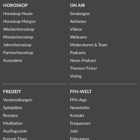
HOROSKOP
ON AIR
Horoskop Heute
Sendungen
Horoskop Morgen
Aktionen
Wochenhoroskop
Videos
Monatshoroskop
Webcams
Jahreshoroskop
Moderatoren & Team
Partnerhoroskop
Podcasts
Aszendent
News-Podcast
Themen-Ticker
Voting
FREIZEIT
FFH-WELT
Veranstaltungen
FFH-App
Spielplätze
Newsletter
Rezepte
Kontakt
Meditation
Frequenzen
Ausflugsziele
Jobs
Freizeit-Tipps
Führungen